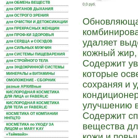
для ОБМЕНа ВЕЩЕСТВ
0,0 руб.
для ОРГАНОВ ДЫХАНИЯ
для ОСТРОГО ЗРЕНИЯ
Обновляюща
для ОЧИСТКИ И ДЕТОКСИКАЦИИ
для ПРЕКРАСНЫХ ЖЕНЩИН
комбинирова
для ПРОФ-КИ ЗДОРОВЬЯ
удаляет вы
для СЕРДЦА и СОСУДОВ
для СИЛЬНЫХ МУЖЧИН
кожный жир,
для СИСТЕМЫ ПИЩЕВАРЕНИЯ
Содержит у
для СТРОЙНОГО ТЕЛА
для ЭНДОКРИННОЙ СИСТЕМЫ
которые осв
МИНЕРАЛЫ и ВИТАМИНЫ
ОМОЛОЖЕНИЕ - СБОРНИК
сохраняя и у
разные АРХИВные
кондиционер
КИСЛОРОДНАЯ КОСМЕТИКА
ДЛЯ ЛИЦА от FABERLIC
улучшению в
КИСЛОРОДНАЯ КОСМЕТИКА
ДЛЯ ТЕЛА от FABERLIC
Содержит с
КОСМЕТИКА ОТ КОМПАНИИ
ННПЦТО
вещества дл
КОСМЕТИКА по УХОДУ ЗА
ЛИЦОМ от MARY KAY
кожи и повы
«Таймвайз»