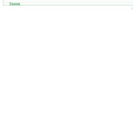
Разное
С