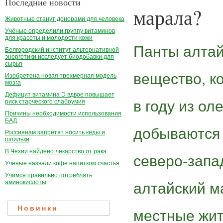
Последние новости
марала?
Животные станут донорами для человека
Учёные определили группу витаминов
для красоты и молодости кожи
Панты алтай
Белгородский институт альтернативной
энергетики исследует биодобавки для
сырья
вещество, к
Изобретена новая трехмерная модель
мозга
Дефицит витамина D вдвое повышает
в году из ол
риск старческого слабоумия
Причины необходимости использования
БАД
добываются 
Россиянам запретят носить кеды и
шпильки
В Чехии найдено лекарство от рака
северо-запа
Ученые назвали кофе напитком счастья
Учимся правильно потреблять
аминокислоты
алтайский м
Новинки
местные жит