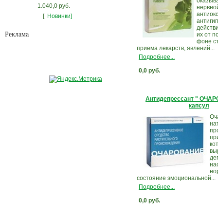
оказыва
1.040,0 руб.
нервно
антиок
[
Новинки]
антиги
действ
Рекламa
их от 
фоне ст
приема лекарств, явлений...
Подробнее...
0,0 руб.
Антидепрессант " ОЧА
капсул
Оч
на
пр
пр
ко
вы
де
на
но
состояние эмоциональной...
Подробнее...
0,0 руб.