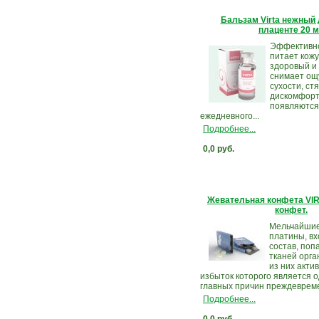
Бальзам Virta нежный 
плаценте 20 
Эффективно
питает кожу
здоровый и 
снимает о
сухости, ст
дискомфорт
появляются
ежедневного...
Подробнее...
0,0 руб.
Жевательная конфета VIR
конфет.
Мельчайшие
платины, вх
состав, поп
тканей орга
из них акти
избыток которого является о
главных причин преждевреме
Подробнее...