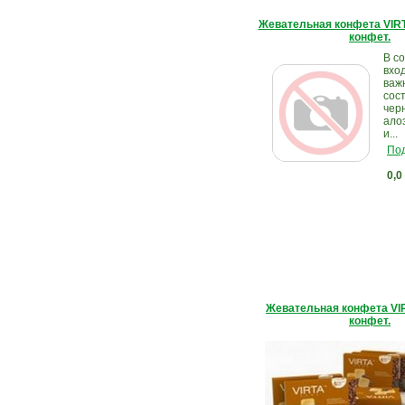
Жевательная конфета VIR
конфет.
В с
вхо
важ
сос
черн
ало
и...
Под
0,0
Жевательная конфета VI
конфет.