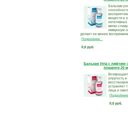
Бальзам ус
способность
восприятию
веществ и 
негативных 
мягко стим
иммунную с
делает ее менее восприимчив
Подробнее...
0,0 руб.
Бальзам Virta с лифтинг
плаценте 20 
Возвращает
упругость и
восстанавли
устраняет т
лица и омол
Подробнее.
0,0 руб.