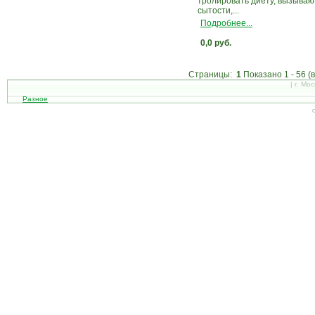
тролировать диету, вы­зыва
сыто­сти,...
Подробнее...
0,0 руб.
Страницы:
1
Показано
1
-
56
(
| г. Мо
Разное
С