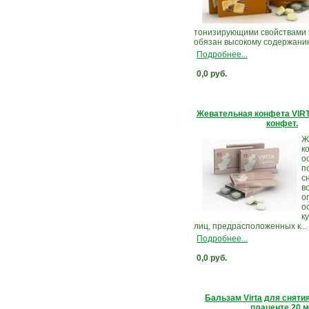
тонизирующими свойствами 
обязан высокому содержани
Подробнее...
0,0 руб.
Жевательная конфета VIRT
конфет.
Ж
к
о
п
с
в
о
о
к
лиц, предрасположенных к...
Подробнее...
0,0 руб.
Бальзам Virta для сняти
плаценте 20 