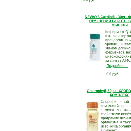
0,0 руб.
NEWAYS Cardiol® , 30ct 
УЛУЧШЕНИЯ РАБОТЫ 
МЫШЦЫ
Кофермент Q10
катализатор эн
процессов на 
уровне. Он яв
звеном длинно
ферментов, на
митохондриях 
за синтез АТФ..
Подробнее...
0,0 руб.
Chlorophyll, 60,ct - Х
КОМПЛЕКС
Хлорофилловый
комплекс.Хлорофи
замечательными
свойствами необ
программе дезин
организма, а такж
источника органи
Помогает...