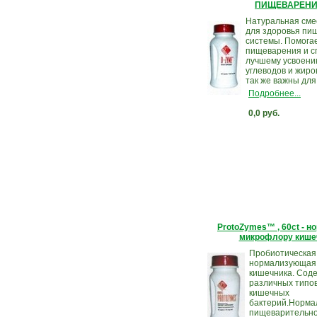
ПИЩЕВАРЕН
Натуральная сме
для здоровья пи
системы. Помога
пищеварения и с
лучшему усвоени
углеводов и жир
так же важны для
Подробнее...
0,0 руб.
ProtoZymes™ , 60ct - н
микрофлору кише
Пробиотическая
нормализующая
кишечника. Сод
различных типо
кишечных
бактерий.Норма
пищеварительно