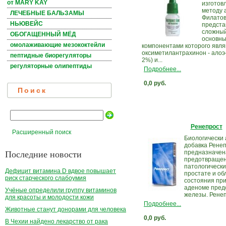
от MARY KAY
изготов
методу 
ЛЕЧЕБНЫЕ БАЛЬЗАМЫ
Филатов
НЬЮВЕЙС
предста
сложный
ОБОГАЩЕННЫЙ МЁД
основн
омолаживающие мезококтейли
компонентами которого явля
оксиметилантрахинон - алоэ
пептидные биорегуляторы
2%) и...
регуляторные олипептиды
Подробнее...
0,0 руб.
Поиск
Ренепрост
Расширенный поиск
Биологически 
добавка Рене
Последние новости
предназначен
предотвращен
патологически
Дефицит витамина D вдвое повышает
простате и об
риск старческого слабоумия
состояния при
аденоме пред
Учёные определили группу витаминов
железы. Ренеп
для красоты и молодости кожи
Подробнее...
Животные станут донорами для человека
0,0 руб.
В Чехии найдено лекарство от рака