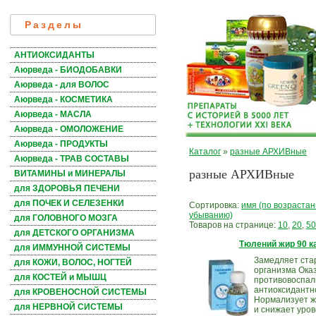
Разделы
АНТИОКСИДАНТЫ
Аюрведа - БИОДОБАВКИ
Аюрведа - для ВОЛОС
Аюрведа - КОСМЕТИКА
Аюрведа - МАСЛА
Аюрведа - ОМОЛОЖЕНИЕ
Аюрведа - ПРОДУКТЫ
Каталог
»
разные АРХИВные
Аюрведа - ТРАВ СОСТАВЫ
разные АРХИВные
ВИТАМИНЫ и МИНЕРАЛЫ
для ЗДОРОВЬЯ ПЕЧЕНИ
для ПОЧЕК И СЕЛЕЗЕНКИ
Сортировка:
имя (по возраста
убыванию)
для ГОЛОВНОГО МОЗГА
Товаров на странице:
10
,
20
,
50
для ДЕТСКОГО ОРГАНИЗМА
Тюлений жир 90 к
для ИММУННОЙ СИСТЕМЫ
Замедляет ста
для КОЖИ, ВОЛОС, НОГТЕЙ
организма Ока
для КОСТЕЙ и МЫШЦ
противовоспал
антиоксидантн
для КРОВЕНОСНОЙ СИСТЕМЫ
Нормализует ж
для НЕРВНОЙ СИСТЕМЫ
и снижает уро