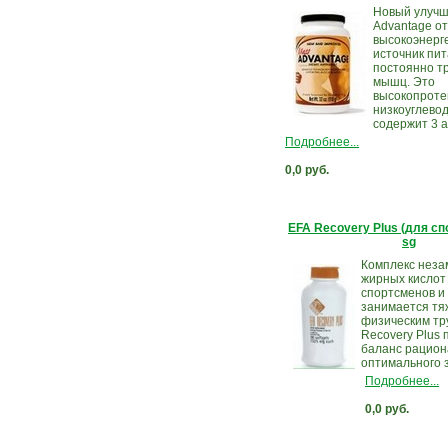
Новый улуч
Advantage от
высокоэнерг
источник пи
постоянно т
мышц. Это
высокопроте
низкоуглево
содержит 3 а
Подробнее...
0,0 руб.
EFA Recovery Plus (для сп
sg
Комплекс нез
жирных кислот
спортсменов и 
занимается т
физическим тр
Recovery Plus
баланс рацион
оптимального з
Подробнее...
0,0 руб.