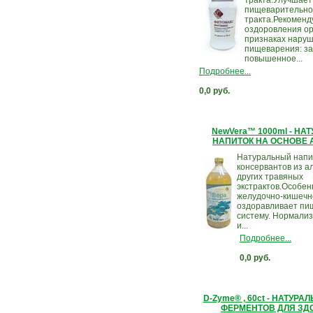
тракта.Улучшает
пищеварительно
тракта.Рекоменд
оздоровления ор
признаках нару
пищеварения: з
повышенное...
Подробнее...
0,0 руб.
NewVera™ 1000ml - Н
НАПИТОК НА ОСНОВЕ 
Натуральный напи
консервантов из а
других травяных
экстрактов.Особен
желудочно-кишечно
оздоравливает пи
систему. Нормализ
и...
Подробнее...
0,0 руб.
D-Zyme® , 60ct - НАТУР
ФЕРМЕНТОВ ДЛЯ ЗД