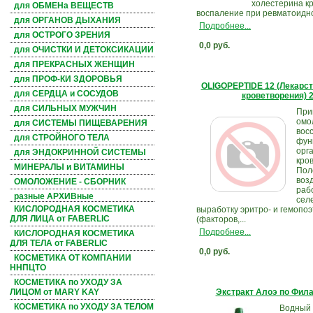
холестерина к
для ОБМЕНа ВЕЩЕСТВ
воспаление при ревматоидно
для ОРГАНОВ ДЫХАНИЯ
Подробнее...
для ОСТРОГО ЗРЕНИЯ
0,0 руб.
для ОЧИСТКИ И ДЕТОКСИКАЦИИ
для ПРЕКРАСНЫХ ЖЕНЩИН
для ПРОФ-КИ ЗДОРОВЬЯ
OLIGOPEPTIDE 12 (Лекарст
для СЕРДЦА и СОСУДОВ
кроветворения) 
для СИЛЬНЫХ МУЖЧИН
При
омо
для СИСТЕМЫ ПИЩЕВАРЕНИЯ
вос
для СТРОЙНОГО ТЕЛА
фун
орг
для ЭНДОКРИННОЙ СИСТЕМЫ
кро
МИНЕРАЛЫ и ВИТАМИНЫ
Пол
воз
ОМОЛОЖЕНИЕ - СБОРНИК
раб
разные АРХИВные
селе
КИСЛОРОДНАЯ КОСМЕТИКА
выработку эритро- и гемопо
ДЛЯ ЛИЦА от FABERLIC
(факторов,...
Подробнее...
КИСЛОРОДНАЯ КОСМЕТИКА
ДЛЯ ТЕЛА от FABERLIC
0,0 руб.
КОСМЕТИКА ОТ КОМПАНИИ
ННПЦТО
КОСМЕТИКА по УХОДУ ЗА
Экстракт Алоэ по Фил
ЛИЦОМ от MARY KAY
КОСМЕТИКА по УХОДУ ЗА ТЕЛОМ
Водный 