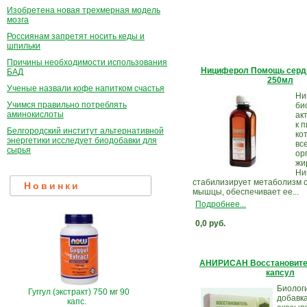
Изобретена новая трехмерная модель
мозга
Россиянам запретят носить кеды и
шпильки
Причины необходимости использования
Нициферол Помощь сердц
БАД
250мл
Ученые назвали кофе напитком счастья
Ни
Учимся правильно потреблять
би
аминокислоты
ак
к 
Белгородский институт альтернативной
ко
энергетики исследует биодобавки для
вс
сырья
ор
жи
Ни
стабилизирует метаболизм 
Новинки
мышцы, обеспечивает ее...
Подробнее...
0,0 руб.
АНИРИСАН Восстановите
капсул
Биолог
Гуггул (экстракт) 750 мг 90
добавк
капс.