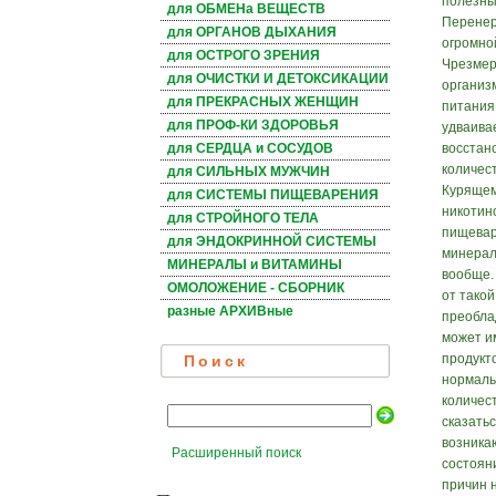
полезны
для ОБМЕНа ВЕЩЕСТВ
Перенер
для ОРГАНОВ ДЫХАНИЯ
огромной
для ОСТРОГО ЗРЕНИЯ
Чрезмер
для ОЧИСТКИ И ДЕТОКСИКАЦИИ
организ
для ПРЕКРАСНЫХ ЖЕНЩИН
питания
для ПРОФ-КИ ЗДОРОВЬЯ
удваива
восстан
для СЕРДЦА и СОСУДОВ
количес
для СИЛЬНЫХ МУЖЧИН
Курящем
для СИСТЕМЫ ПИЩЕВАРЕНИЯ
никотин
для СТРОЙНОГО ТЕЛА
пищевар
для ЭНДОКРИННОЙ СИСТЕМЫ
минерал
МИНЕРАЛЫ и ВИТАМИНЫ
вообще.
ОМОЛОЖЕНИЕ - СБОРНИК
от такой
разные АРХИВные
преобла
может и
продукт
Поиск
нормаль
количес
сказатьс
возника
Расширенный поиск
состоян
причин 