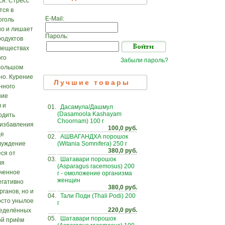
ся. Стресс
тся в
E-Mail:
оголь
но и лишает
Пароль:
родуктов
 веществах
ого
Забыли пароль?
 большом
но. Курение
Лучшие товары
нного
ние
 и
01.
Дасамула/Дашмул
(Dasamoola Kashayam
одить
Choornam) 100 г
 избавления
100,0 руб.
ще
02.
АШВАГАНДХА порошок
(Witania Somnifera) 250 г
блуждение
380,0 руб.
ся от
03.
Шатавари порошок
ля
(Asparagus racemosus) 200
ученное
г - омоложение организма
женщин
егативно
380,0 руб.
рганов, но и
04.
Тали Поди (Thali Podi) 200
осто унылое
г
220,0 руб.
ределённых
05.
Шатавари порошок
ой приём