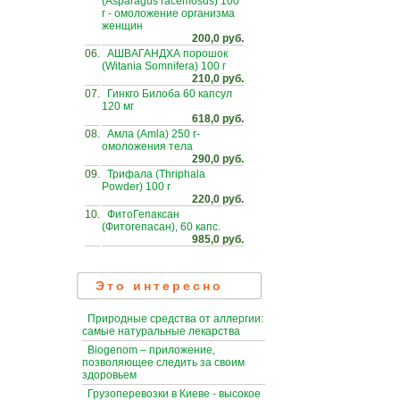
(Asparagus racemosus) 100
г - омоложение организма
женщин
200,0 руб.
06.
АШВАГАНДХА порошок
(Witania Somnifera) 100 г
210,0 руб.
07.
Гинкго Билоба 60 капсул
120 мг
618,0 руб.
08.
Амла (Amla) 250 г-
омоложения тела
290,0 руб.
09.
Трифала (Thriphala
Powder) 100 г
220,0 руб.
10.
ФитоГепаксан
(Фитогепасан), 60 капс.
985,0 руб.
Это интересно
Природные средства от аллергии:
самые натуральные лекарства
Biogenom – приложение,
позволяющее следить за своим
здоровьем
Грузоперевозки в Киеве - высокое