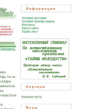
Информация
Условия доставки
Условия приёма заказа
Контакты
Карта сайта
Прайс-лист
|
Оформить
мира
БАДы. Но не
ю БАДов
заменитель
Корзина
наш
и кофе Если
Корзина пуста.
се
Вход