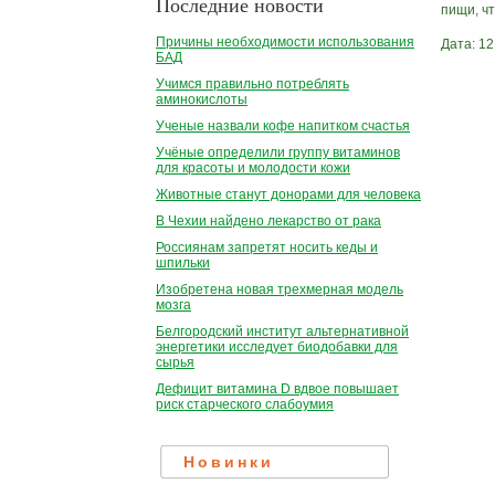
Последние новости
пищи, ч
Причины необходимости использования
Дата: 12
БАД
Учимся правильно потреблять
аминокислоты
Ученые назвали кофе напитком счастья
Учёные определили группу витаминов
для красоты и молодости кожи
Животные станут донорами для человека
В Чехии найдено лекарство от рака
Россиянам запретят носить кеды и
шпильки
Изобретена новая трехмерная модель
мозга
Белгородский институт альтернативной
энергетики исследует биодобавки для
сырья
Дефицит витамина D вдвое повышает
риск старческого слабоумия
Новинки