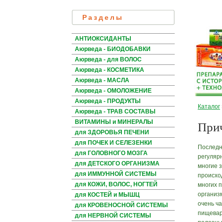
Разделы
АНТИОКСИДАНТЫ
Аюрведа - БИОДОБАВКИ
Аюрведа - для ВОЛОС
Аюрведа - КОСМЕТИКА
Аюрведа - МАСЛА
Аюрведа - ОМОЛОЖЕНИЕ
Аюрведа - ПРОДУКТЫ
Каталог
Аюрведа - ТРАВ СОСТАВЫ
При
ВИТАМИНЫ и МИНЕРАЛЫ
для ЗДОРОВЬЯ ПЕЧЕНИ
для ПОЧЕК И СЕЛЕЗЕНКИ
Последн
для ГОЛОВНОГО МОЗГА
регуляр
для ДЕТСКОГО ОРГАНИЗМА
многие 
для ИММУННОЙ СИСТЕМЫ
происхо
для КОЖИ, ВОЛОС, НОГТЕЙ
многих 
организ
для КОСТЕЙ и МЫШЦ
очень ч
для КРОВЕНОСНОЙ СИСТЕМЫ
пищевар
для НЕРВНОЙ СИСТЕМЫ