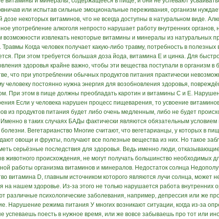
е витамины и минералы, содержащееся в пище, и они не успевают усваивать
вничав или испытав сильные эмоциональные переживания, организм нуждае
 дозе некоторых витаминов, что не всегда доступны в натуральном виде. Алк
ное употребление алкоголя непросто нарушает работу внутренних органов, 
м возможности извлекать некоторые витамины и минералы из натуральных п
. Травмы Когда человек получает какую-либо травму, потребность в полезных
ется. При этом требуется большая доза йода, витамина Е и цинка. Для быстр
овления здоровья крайне важно, чтобы эти вещества поступали в организм в
тве, что при употреблении обычных продуктов питания практически невозмож
у человеку постоянно нужна энергия для возобновления здоровья, повреждё
ом. При этом в пище должны преобладать каротин и витамины С и Е. Наруше
ения Если у человека нарушен процесс пищеварения, то усвоение витаминов
ов из продуктов питания будет либо очень медленным, либо не будет происх
 Именно в таких случаях БАДы фактически являются обязательным условием
 болезни. Вегетарианство Многие считают, что вегетарианцы, у которых в пи
дают овощи и фрукты, получают все полезные вещества из них. Но такое за
меть серьёзные последствия для здоровья. Ведь именно люди, отказывающие
ов животного происхождения, не могут получать большинство необходимых д
ной работы организма витаминов и минералов. Недостаток солнца Недопол
тво витамина D, главным источником которого являются лучи солнца, может н
я на нашем здоровье. Из-за этого не только нарушается работа внутренних о
ют различные психологические заболевания, например, депрессия или же пр
ие. Нарушение режима питания У многих возникают ситуации, когда из-за оп
не успеваешь поесть в нужное время, или же вовсе забываешь про тот или ин