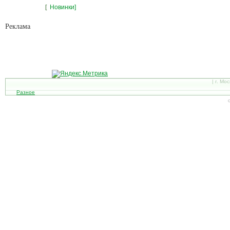
[
Новинки]
Рекламa
| г. Мо
Разное
С