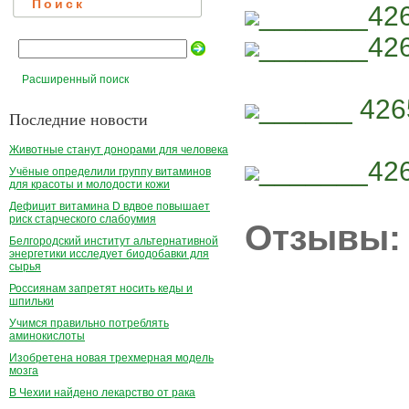
Поиск
_______42
_______42
Расширенный поиск
______ 426
Последние новости
Животные станут донорами для человека
_______42
Учёные определили группу витаминов
для красоты и молодости кожи
Дефицит витамина D вдвое повышает
риск старческого слабоумия
Отзывы:
Белгородский институт альтернативной
энергетики исследует биодобавки для
сырья
Россиянам запретят носить кеды и
шпильки
Учимся правильно потреблять
аминокислоты
Изобретена новая трехмерная модель
мозга
В Чехии найдено лекарство от рака