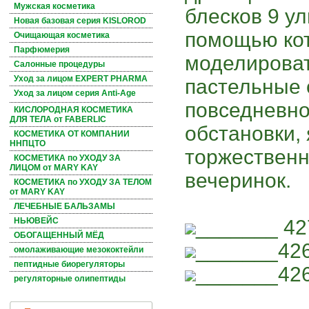
Мужская косметика
блесков 9 у
Новая базовая серия KISLOROD
помощью ко
Очищающая косметика
Парфюмерия
моделироват
Салонные процедуры
Уход за лицом EXPERT PHARMA
пастельные 
Уход за лицом серия Anti-Age
повседневно
КИСЛОРОДНАЯ КОСМЕТИКА
ДЛЯ ТЕЛА от FABERLIC
обстановки, 
КОСМЕТИКА ОТ КОМПАНИИ
ННПЦТО
торжественн
КОСМЕТИКА по УХОДУ ЗА
ЛИЦОМ от MARY KAY
вечеринок.
КОСМЕТИКА по УХОДУ ЗА ТЕЛОМ
от MARY KAY
ЛЕЧЕБНЫЕ БАЛЬЗАМЫ
_______ 42
НЬЮВЕЙС
ОБОГАЩЕННЫЙ МЁД
_______42
омолаживающие мезококтейли
пептидные биорегуляторы
_______42
регуляторные олипептиды