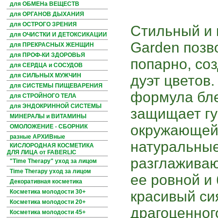
для ОБМЕНа ВЕЩЕСТВ
для ОРГАНОВ ДЫХАНИЯ
для ОСТРОГО ЗРЕНИЯ
Стильный и 
для ОЧИСТКИ И ДЕТОКСИКАЦИИ
Garden позв
для ПРЕКРАСНЫХ ЖЕНЩИН
для ПРОФ-КИ ЗДОРОВЬЯ
попарно, со
для СЕРДЦА и СОСУДОВ
для СИЛЬНЫХ МУЖЧИН
дуэт цветов
для СИСТЕМЫ ПИЩЕВАРЕНИЯ
формула бле
для СТРОЙНОГО ТЕЛА
для ЭНДОКРИННОЙ СИСТЕМЫ
защищает гу
МИНЕРАЛЫ и ВИТАМИНЫ
окружающей 
ОМОЛОЖЕНИЕ - СБОРНИК
разные АРХИВные
натуральные
КИСЛОРОДНАЯ КОСМЕТИКА
ДЛЯ ЛИЦА от FABERLIC
разглаживаю
"Time Therapy" уход за лицом
Time Therapy уход за лицом
ее ровной и 
Декоративная косметика
красивый си
Косметика молодости 30+
Косметика молодости 20+
драгоценног
Косметика молодости 45+