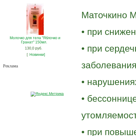
Маточкино М
• при сниже
Молочко для тела "Яблочко и
Гранат" 150мл.
• при серде
130,0 руб.
[
Новинки]
заболевания
Рекламa
• нарушения
• бессонниц
утомляемост
• при повыш