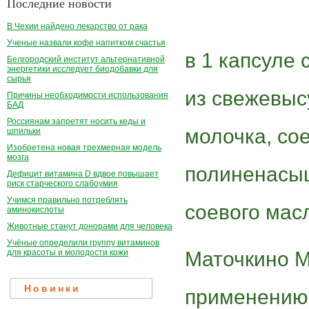
Последние новости
В Чехии найдено лекарство от рака
Ученые назвали кофе напитком счастья
в 1 капсуле
Белгородский институт альтернативной
энергетики исследует биодобавки для
сырья
из свежевыс
Причины необходимости использования
БАД
Россиянам запретят носить кеды и
молочка, со
шпильки
Изобретена новая трехмерная модель
мозга
полиненасыщ
Дефицит витамина D вдвое повышает
риск старческого слабоумия
Учимся правильно потреблять
соевого мас
аминокислоты
Животные станут донорами для человека
Учёные определили группу витаминов
Маточкино М
для красоты и молодости кожи
Новинки
применению