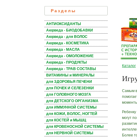
Разделы
АНТИОКСИДАНТЫ
Аюрведа - БИОДОБАВКИ
Аюрведа - для ВОЛОС
Аюрведа - КОСМЕТИКА
Аюрведа - МАСЛА
Аюрведа - ОМОЛОЖЕНИЕ
Аюрведа - ПРОДУКТЫ
Каталог
Аюрведа - ТРАВ СОСТАВЫ
Игру
ВИТАМИНЫ и МИНЕРАЛЫ
для ЗДОРОВЬЯ ПЕЧЕНИ
для ПОЧЕК И СЕЛЕЗЕНКИ
Самым в
для ГОЛОВНОГО МОЗГА
помогае
для ДЕТСКОГО ОРГАНИЗМА
моменты
для ИММУННОЙ СИСТЕМЫ
Ребенку
для КОЖИ, ВОЛОС, НОГТЕЙ
могут п
для КОСТЕЙ и МЫШЦ
развити
для КРОВЕНОСНОЙ СИСТЕМЫ
интелле
для НЕРВНОЙ СИСТЕМЫ
Более то