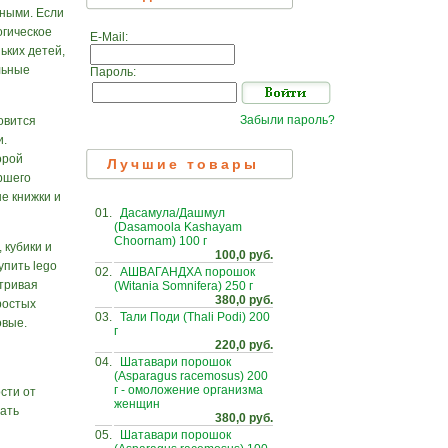
зными. Если
огическое
E-Mail:
ьких детей,
льные
Пароль:
Забыли пароль?
овится
и.
орой
Лучшие товары
аршего
е книжки и
01.
Дасамула/Дашмул
(Dasamoola Kashayam
Choornam) 100 г
 кубики и
100,0 руб.
упить lego
02.
АШВАГАНДХА порошок
атривая
(Witania Somnifera) 250 г
380,0 руб.
ростых
03.
Тали Поди (Thali Podi) 200
овые.
г
220,0 руб.
04.
Шатавари порошок
(Asparagus racemosus) 200
г - омоложение организма
сти от
женщин
рать
380,0 руб.
05.
Шатавари порошок