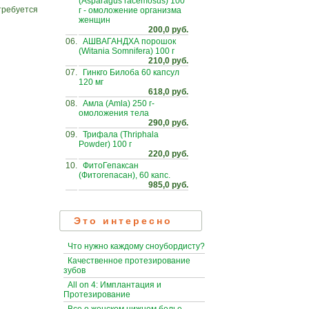
(Asparagus racemosus) 100
требуется
г - омоложение организма
женщин
200,0 руб.
06.
АШВАГАНДХА порошок
(Witania Somnifera) 100 г
210,0 руб.
07.
Гинкго Билоба 60 капсул
120 мг
618,0 руб.
08.
Амла (Amla) 250 г-
омоложения тела
290,0 руб.
09.
Трифала (Thriphala
Powder) 100 г
220,0 руб.
10.
ФитоГепаксан
(Фитогепасан), 60 капс.
985,0 руб.
Это интересно
Что нужно каждому сноубордисту?
Качественное протезирование
зубов
All on 4: Имплантация и
Протезирование