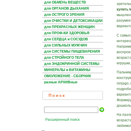
для ОБМЕНа ВЕЩЕСТВ
зритель
для ОРГАНОВ ДЫХАНИЯ
купить l
для ОСТРОГО ЗРЕНИЯ
мышлени
разумее
для ОЧИСТКИ И ДЕТОКСИКАЦИИ
вариант
для ПРЕКРАСНЫХ ЖЕНЩИН
для ПРОФ-КИ ЗДОРОВЬЯ
С самых
для СЕРДЦА и СОСУДОВ
интерес
для СИЛЬНЫХ МУЖЧИН
Наприме
для СИСТЕМЫ ПИЩЕВАРЕНИЯ
воспрои
возраст
для СТРОЙНОГО ТЕЛА
игрушки,
для ЭНДОКРИННОЙ СИСТЕМЫ
МИНЕРАЛЫ и ВИТАМИНЫ
Пальчик
ОМОЛОЖЕНИЕ - СБОРНИК
констру
разные АРХИВные
ninjago,
подробн
варианто
Поиск
Формиру
дошколь
На пазл
Расширенный поиск
возраст
любимог