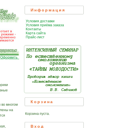
Информация
Условия доставки
Условия приёма заказа
Контакты
Карта сайта
Прайс-лист
|
Оформить
орики
овные
Корзина
и во многом
влены на
Корзина пуста.
тся
Вход
ная,