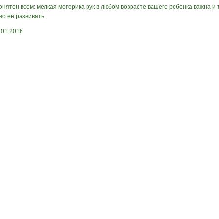
онятен всем: мелкая моторика рук в любом возрасте вашего ребенка важна и 
но ее развивать.
.01.2016