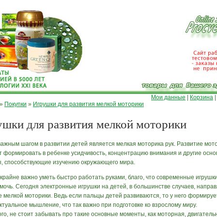
Мои данные
|
Корзина
»
Покупки
»
Игрушки для развития мелкой моторики
шки для развития мелкой моторики
ажным шагом в развитии детей является мелкая моторика рук. Развитие мот
т формировать в ребенке усидчивость, концентрацию внимания и другие осн
, способствующие изучению окружающего мира.
 крайне важно уметь быстро работать руками, благо, что современные игрушк
омочь. Сегодня электронные игрушки на детей, в большинстве случаев, напра
е мелкой моторики. Ведь если пальцы детей развиваются, то у него формируе
ктуальное мышление, что так важно при подготовке ко взрослому миру.
го, не стоит забывать про такие основные моменты, как моторная, двигатель