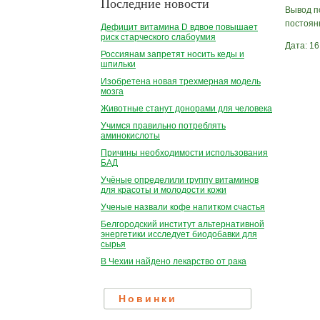
Последние новости
Вывод п
постоян
Дефицит витамина D вдвое повышает
риск старческого слабоумия
Дата: 16
Россиянам запретят носить кеды и
шпильки
Изобретена новая трехмерная модель
мозга
Животные станут донорами для человека
Учимся правильно потреблять
аминокислоты
Причины необходимости использования
БАД
Учёные определили группу витаминов
для красоты и молодости кожи
Ученые назвали кофе напитком счастья
Белгородский институт альтернативной
энергетики исследует биодобавки для
сырья
В Чехии найдено лекарство от рака
Новинки