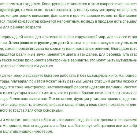
ная память и так далее. Конструкторы становятся в этом вопросе очень поле
ego ninjago
, то можно не только развивать у него ту саму моторику, но еще и л
е, концентрацию внимания, фантазию и прочие важные моменты. Для мален
тся, такой конструктор окажется непонятным, но ведь в продаже есть специа
ы для раннего возраста.
 первых дней жизни дети активно познают окружающий мир, для них все стан
ным.
Электронные игрушки для детей
в этом возрасте окажутся актуальным
р, самая первая игрушка на кроватку напичкана электроникой, благодаря кот
зводятся различные звуки, меняются цвета и так далее. Для ребенка чуть ст
а также можно приобрести электронные варианты, это могут быть музыкальны
 которые помогают им учиться.
и детей можно заставить быстрее работать и без музыкальных игр. Например,
кторы. Материал при этом может быть разным. Более старшим детям можно к
 ведь это тоже конструктор, заставляющий работать детские пальчики. Рассм
о конструкторы важно отметить, что их разнообразие начинается от самых п
в до более замысловатых. Тем не менее, функции у них, как правило, одинак
ется усидчивость, внимательность и мышление, а ведь такие показатели для
ного возраста являются основными.
ы и мозаики тоже стоит обратить внимание, ведь они интересны в независимо
а. Например, можно выдумать и собрать собственную абстракцию или же соб
о мультипликационного героя.