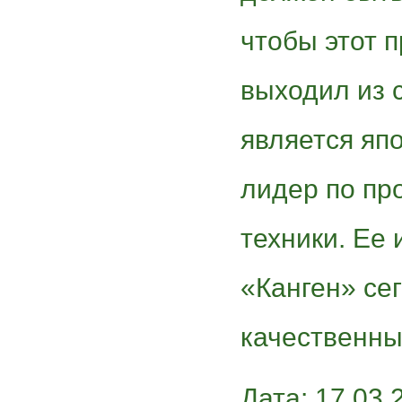
чтобы этот 
выходил из 
является яп
лидер по пр
техники. Ее
«Канген» се
качественн
Дата: 17.03.