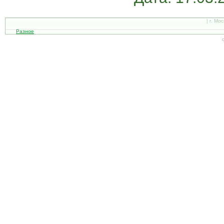
| г. Мо
Разное
С