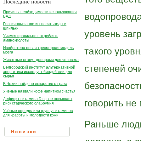
Последние новости
Причины необходимости использования
водопровода
БАД
Россиянам запретят носить кеды и
шпильки
уровень заг
Учимся правильно потреблять
аминокислоты
Изобретена новая трехмерная модель
такого уровн
мозга
Животные станут донорами для человека
степеней оч
Белгородский институт альтернативной
энергетики исследует биодобавки для
сырья
безопасности
В Чехии найдено лекарство от рака
Ученые назвали кофе напитком счастья
Дефицит витамина D вдвое повышает
говорить не 
риск старческого слабоумия
Учёные определили группу витаминов
для красоты и молодости кожи
Раньше люди
Новинки