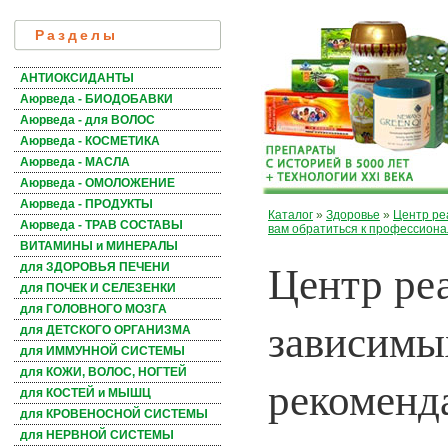
Разделы
АНТИОКСИДАНТЫ
Аюрведа - БИОДОБАВКИ
Аюрведа - для ВОЛОС
Аюрведа - КОСМЕТИКА
Аюрведа - МАСЛА
Аюрведа - ОМОЛОЖЕНИЕ
Аюрведа - ПРОДУКТЫ
Каталог
»
Здоровье
»
Центр ре
Аюрведа - ТРАВ СОСТАВЫ
вам обратиться к профессиона
ВИТАМИНЫ и МИНЕРАЛЫ
Центр ре
для ЗДОРОВЬЯ ПЕЧЕНИ
для ПОЧЕК И СЕЛЕЗЕНКИ
для ГОЛОВНОГО МОЗГА
зависимы
для ДЕТСКОГО ОРГАНИЗМА
для ИММУННОЙ СИСТЕМЫ
для КОЖИ, ВОЛОС, НОГТЕЙ
рекоменд
для КОСТЕЙ и МЫШЦ
для КРОВЕНОСНОЙ СИСТЕМЫ
для НЕРВНОЙ СИСТЕМЫ