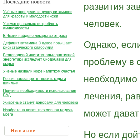
Последние новости
развития за
Учёные определили группу витаминов
для красоты и молодости кожи
человек.
Учимся правильно потреблять
аминокислоты
В Чехии найдено лекарство от рака
Однако, есл
Дефицит витамина D вдвое повышает
риск старческого слабоумия
Белгородский институт альтернативной
проблему в 
энергетики исследует биодобавки для
сырья
Ученые назвали кофе напитком счастья
необходимо п
Россиянам запретят носить кеды и
шпильки
Причины необходимости использования
лечения, ра
БАД
Животные станут донорами для человека
Изобретена новая трехмерная модель
может дават
мозга
Новинки
Но если дой