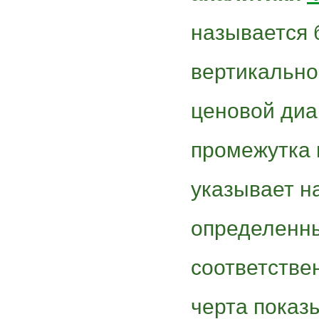
называется 
вертикально
ценовой диа
промежутка 
указывает н
определенн
соответстве
черта показ