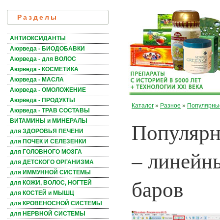
Разделы
АНТИОКСИДАНТЫ
Аюрведа - БИОДОБАВКИ
Аюрведа - для ВОЛОС
Аюрведа - КОСМЕТИКА
Аюрведа - МАСЛА
Аюрведа - ОМОЛОЖЕНИЕ
Аюрведа - ПРОДУКТЫ
Каталог
»
Разное
»
Популярные
Аюрведа - ТРАВ СОСТАВЫ
Популярн
ВИТАМИНЫ и МИНЕРАЛЫ
для ЗДОРОВЬЯ ПЕЧЕНИ
для ПОЧЕК И СЕЛЕЗЕНКИ
– линейн
для ГОЛОВНОГО МОЗГА
для ДЕТСКОГО ОРГАНИЗМА
для ИММУННОЙ СИСТЕМЫ
баров
для КОЖИ, ВОЛОС, НОГТЕЙ
для КОСТЕЙ и МЫШЦ
для КРОВЕНОСНОЙ СИСТЕМЫ
для НЕРВНОЙ СИСТЕМЫ