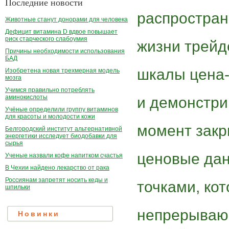
Последние новости
распростран
Животные станут донорами для человека
Дефицит витамина D вдвое повышает
риск старческого слабоумия
жизни трейд
Причины необходимости использования
БАД
шкалы цена-
Изобретена новая трехмерная модель
мозга
Учимся правильно потреблять
аминокислоты
и демонстри
Учёные определили группу витаминов
для красоты и молодости кожи
момент закр
Белгородский институт альтернативной
энергетики исследует биодобавки для
сырья
ценовые дан
Ученые назвали кофе напитком счастья
В Чехии найдено лекарство от рака
Россиянам запретят носить кеды и
точками, ко
шпильки
непрерывающ
Новинки