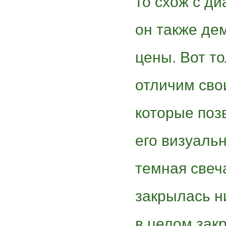
то схож с ди
он также де
цены. Вот т
отличим сво
которые поз
его визуальн
темная свеча
закрылась н
в целом зак