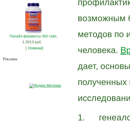
профилактик
возможным б
методов по 
Папайя ферменты 360 табл.
1.203,0 руб.
человека.
Вр
[
Новинки]
Рекламa
дает, основы
полученных 
исследовани
1. генеалог