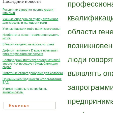
Последние новости
профессиона
Россиянам запретят носить кеды и
шпильки
квалификаци
Учёные определили группу витаминов
для красоты и молодости кожи
Ученые назвали кофе напитком счастья
области ген
Изобретена новая трехмерная модель
мозга
возникновен
В Чехии найдено лекарство от рака
Дефицит витамина D вдвое повышает
риск старческого слабоумия
люди говорят
Белгородский институт альтернативной
энергетики исследует биодобавки для
сырья
выявлять оп
Животные станут донорами для человека
Причины необходимости использования
БАД
запрограмми
Учимся правильно потреблять
аминокислоты
предприним
Новинки