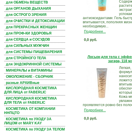
Содерж
для ОБМЕНа ВЕЩЕСТВ
растит
для ОРГАНОВ ДЫХАНИЯ
экстрак
успока
для ОСТРОГО ЗРЕНИЯ
антиоксидантами. Гель быст
для ОЧИСТКИ И ДЕТОКСИКАЦИИ
впитывается, пополняя жиз
необходимую...
для ПРЕКРАСНЫХ ЖЕНЩИН
Подробнее...
для ПРОФ-КИ ЗДОРОВЬЯ
для СЕРДЦА и СОСУДОВ
0,0 руб.
для СИЛЬНЫХ МУЖЧИН
для СИСТЕМЫ ПИЩЕВАРЕНИЯ
Лосьон для тела с эффе
для СТРОЙНОГО ТЕЛА
загара, 118 м
для ЭНДОКРИННОЙ СИСТЕМЫ
Легкая
МИНЕРАЛЫ и ВИТАМИНЫ
формул
наносит
ОМОЛОЖЕНИЕ - СБОРНИК
ложитс
разные АРХИВные
впитыв
КИСЛОРОДНАЯ КОСМЕТИКА
обеспеч
ДЛЯ ЛИЦА от FABERLIC
который
Кожа мя
КИСЛОРОДНАЯ КОСМЕТИКА
увлажне
ДЛЯ ТЕЛА от FABERLIC
проявляется ровно без полос 
КОСМЕТИКА ОТ КОМПАНИИ
Подробнее...
ННПЦТО
0,0 руб.
КОСМЕТИКА по УХОДУ ЗА
ЛИЦОМ от MARY KAY
КОСМЕТИКА по УХОДУ ЗА ТЕЛОМ