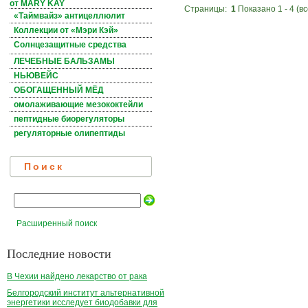
от MARY KAY
Страницы:
1
Показано
1
-
4
(вс
«Таймвайз» антицеллюлит
Коллекции от «Мэри Кэй»
Солнцезащитные средства
ЛЕЧЕБНЫЕ БАЛЬЗАМЫ
НЬЮВЕЙС
ОБОГАЩЕННЫЙ МЁД
омолаживающие мезококтейли
пептидные биорегуляторы
регуляторные олипептиды
Поиск
Расширенный поиск
Последние новости
В Чехии найдено лекарство от рака
Белгородский институт альтернативной
энергетики исследует биодобавки для