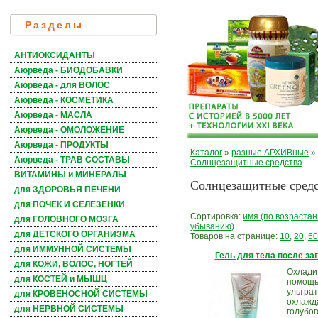
Разделы
АНТИОКСИДАНТЫ
Аюрведа - БИОДОБАВКИ
Аюрведа - для ВОЛОС
Аюрведа - КОСМЕТИКА
Аюрведа - МАСЛА
Аюрведа - ОМОЛОЖЕНИЕ
Аюрведа - ПРОДУКТЫ
Каталог
»
разные АРХИВные
»
Аюрведа - ТРАВ СОСТАВЫ
Солнцезащитные средства
ВИТАМИНЫ и МИНЕРАЛЫ
Солнцезащитные средс
для ЗДОРОВЬЯ ПЕЧЕНИ
для ПОЧЕК И СЕЛЕЗЕНКИ
Сортировка:
имя (по возраста
для ГОЛОВНОГО МОЗГА
убыванию)
для ДЕТСКОГО ОРГАНИЗМА
Товаров на странице:
10
,
20
,
50
для ИММУННОЙ СИСТЕМЫ
Гель для тела после заг
для КОЖИ, ВОЛОС, НОГТЕЙ
Охлади
для КОСТЕЙ и МЫШЦ
помощь
ультрат
для КРОВЕНОСНОЙ СИСТЕМЫ
охлажд
для НЕРВНОЙ СИСТЕМЫ
голубог