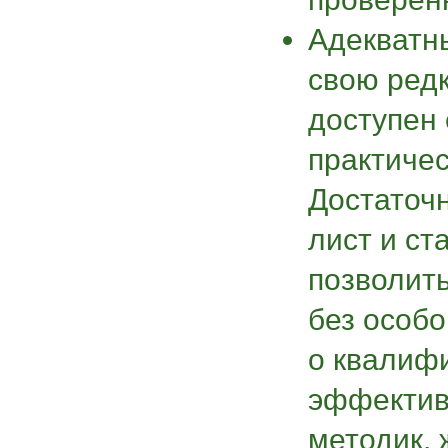
Адекватн
свою редк
доступен 
практиче
Достаточн
лист и ст
позволить
без особо
о квалиф
эффектив
методик, 