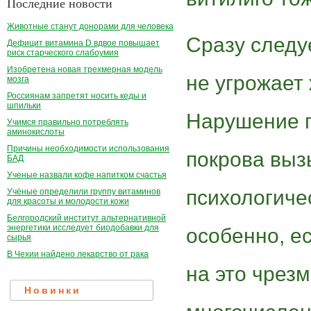
Последние новости
Животные станут донорами для человека
Сразу следу
Дефицит витамина D вдвое повышает
риск старческого слабоумия
Изобретена новая трехмерная модель
не угрожает
мозга
Россиянам запретят носить кеды и
шпильки
Нарушение п
Учимся правильно потреблять
аминокислоты
Причины необходимости использования
покрова выз
БАД
Ученые назвали кофе напитком счастья
психологиче
Учёные определили группу витаминов
для красоты и молодости кожи
Белгородский институт альтернативной
энергетики исследует биодобавки для
особенно, 
сырья
В Чехии найдено лекарство от рака
на это чрез
Новинки