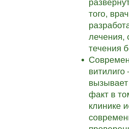
разверну
того, вра
разработ
лечения, 
течения б
Современ
витилиго 
вызывает
факт в то
клинике 
современ
проверен