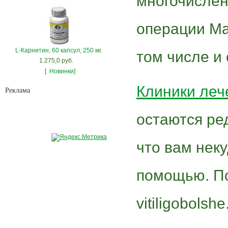
многочислен
операции Ма
L-Карнитин, 60 капсул, 250 мг.
том числе и 
1.275,0 руб.
[
Новинки]
Клиники леч
Рекламa
остаются ред
что вам неку
помощью. По
vitiligobols