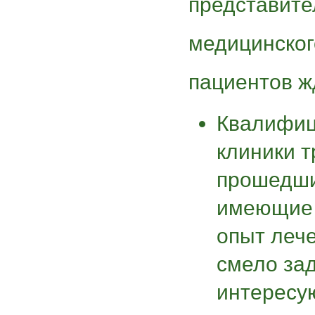
представите
медицинског
пациентов ж
Квалифиц
клиники т
прошедши
имеющие 
опыт леч
смело за
интересу