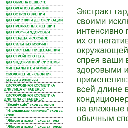
для ОБМЕНа ВЕЩЕСТВ
для ОРГАНОВ ДЫХАНИЯ
Экстракт га
для ОСТРОГО ЗРЕНИЯ
своими иск
для ОЧИСТКИ И ДЕТОКСИКАЦИИ
для ПРЕКРАСНЫХ ЖЕНЩИН
интенсивно 
для ПРОФ-КИ ЗДОРОВЬЯ
их от негати
для СЕРДЦА и СОСУДОВ
для СИЛЬНЫХ МУЖЧИН
окружающей
для СИСТЕМЫ ПИЩЕВАРЕНИЯ
для СТРОЙНОГО ТЕЛА
спрея ваши 
для ЭНДОКРИННОЙ СИСТЕМЫ
здоровыми и
МИНЕРАЛЫ и ВИТАМИНЫ
ОМОЛОЖЕНИЕ - СБОРНИК
применения:
разные АРХИВные
КИСЛОРОДНАЯ КОСМЕТИКА
всей длине 
ДЛЯ ЛИЦА от FABERLIC
КИСЛОРОДНАЯ КОСМЕТИКА
кондиционер 
ДЛЯ ТЕЛА от FABERLIC
"Beauty cafe" уход за телом
на влажные 
"Итальянские каникулы" уход за
телом
обычным спо
"Яблоко и гранат" уход за тела
"Яблоко и гранат" уход за телом