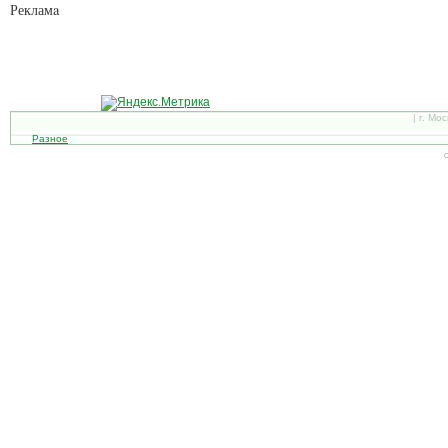
Рекламa
| г. Мо
Разное
С