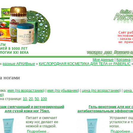
Мои данные
|
Корзина
»
разные АРХИВные
»
КИСЛОРОДНАЯ КОСМЕТИКА ДЛЯ ТЕЛА от FABERLIC
за ногами
вка:
имя (по возрастанию)
|
имя (по убыванию)
|
цена (по возрастанию)
|
цена 
ю)
 на странице:
10
,
20
,
50
,
100
зам смягчающий и регенерирующий
Гель-венотоник для ног 
для сухой кожи ног 75мл.
антибактериальным эффектом
Питает и смягчает
Устраняет о
кожу ног, делает ее
усталости и т
нежной и гладкой.
ногах.
Подробнее...
Подробнее...