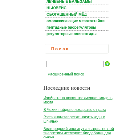
ЛЕЧЕБНЫЕ БАЛЬЗАМЫ
НЬЮВЕЙС
ОБОГАЩЕННЫЙ МЁД
омолаживающие мезококтейли
пептидные биорегуляторы
регуляторные олипептиды
Поиск
Расширенный поиск
Последние новости
Изобретена новая трехмерная модель
мозга
В Чехии найдено лекарство от рака
Россиянам запретят носить кеды и
шпильки
Белгородский институт альтернативной
энергетики исследует биодобавки для
сырья