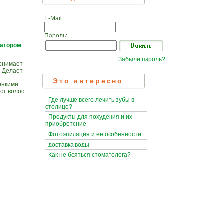
E-Mail:
Пароль:
катором
Забыли пароль?
 снимает
 Делает
е
Это интересно
онкими.
ст волос.
Где лучше всего лечить зубы в
столице?
Продукты для похудения и их
приобретение
Фотоэпиляция и ее особенности
доставка воды
Как не бояться стоматолога?