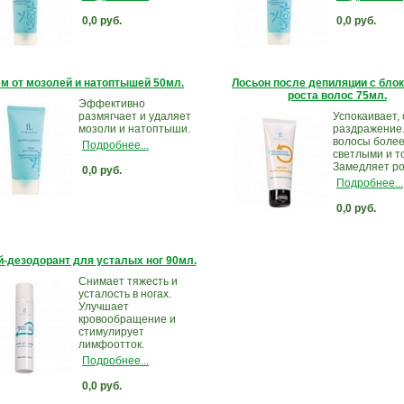
0,0 руб.
0,0 руб.
м от мозолей и натоптышей 50мл.
Лосьон после депиляции с бло
роста волос 75мл.
Эффективно
размягчает и удаляет
Успокаивает,
мозоли и натоптыши.
раздражение.
волосы боле
Подробнее...
светлыми и т
Замедляет ро
0,0 руб.
Подробнее...
0,0 руб.
-дезодорант для усталых ног 90мл.
Снимает тяжесть и
усталость в ногах.
Улучшает
кровообращение и
стимулирует
лимфоотток.
Подробнее...
0,0 руб.