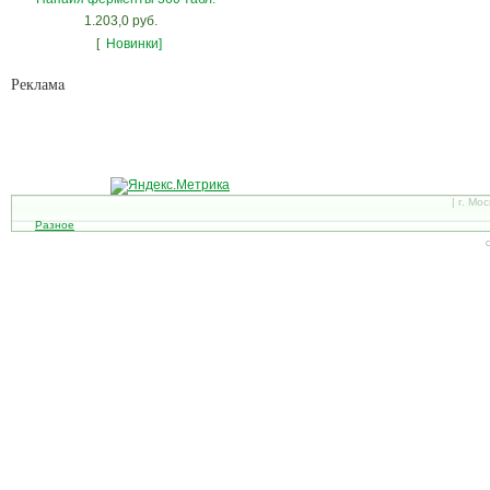
1.203,0 руб.
[
Новинки]
Рекламa
| г. Мо
Разное
С