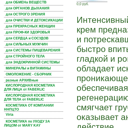
для ОБМЕНа ВЕЩЕСТВ
0,0 руб.
для ОРГАНОВ ДЫХАНИЯ
для ОСТРОГО ЗРЕНИЯ
Интенсивны
для ОЧИСТКИ И ДЕТОКСИКАЦИИ
для ПРЕКРАСНЫХ ЖЕНЩИН
крем предна
для ПРОФ-КИ ЗДОРОВЬЯ
и потрескав
для СЕРДЦА и СОСУДОВ
для СИЛЬНЫХ МУЖЧИН
быстро впит
для СИСТЕМЫ ПИЩЕВАРЕНИЯ
гладкой и ро
для СТРОЙНОГО ТЕЛА
для ЭНДОКРИННОЙ СИСТЕМЫ
обладает ис
МИНЕРАЛЫ и ВИТАМИНЫ
ОМОЛОЖЕНИЕ - СБОРНИК
проникающе
разные АРХИВные
обеспечивая
КИСЛОРОДНАЯ КОСМЕТИКА
ДЛЯ ЛИЦА от FABERLIC
регенерацию
КИСЛОРОДНАЯ КОСМЕТИКА
ДЛЯ ТЕЛА от FABERLIC
смягчает гру
КОСМЕТИКА ОТ КОМПАНИИ
ННПЦТО
оказывает а
Virta
КОСМЕТИКА по УХОДУ ЗА
действие.
ЛИЦОМ от MARY KAY