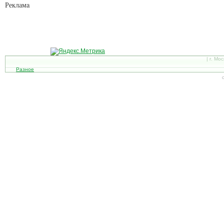
Рекламa
| г. Мо
Разное
С