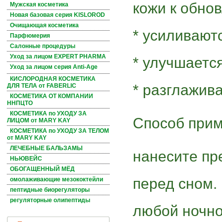
кожи к обно
Мужская косметика
Новая базовая серия KISLOROD
Очищающая косметика
* усиливают
Парфюмерия
Салонные процедуры
Уход за лицом EXPERT PHARMA
* улучшаетс
Уход за лицом серия Anti-Age
КИСЛОРОДНАЯ КОСМЕТИКА
* разглажив
ДЛЯ ТЕЛА от FABERLIC
КОСМЕТИКА ОТ КОМПАНИИ
ННПЦТО
КОСМЕТИКА по УХОДУ ЗА
Способ прим
ЛИЦОМ от MARY KAY
КОСМЕТИКА по УХОДУ ЗА ТЕЛОМ
от MARY KAY
ЛЕЧЕБНЫЕ БАЛЬЗАМЫ
нанесите пр
НЬЮВЕЙС
ОБОГАЩЕННЫЙ МЁД
перед сном.
омолаживающие мезококтейли
пептидные биорегуляторы
регуляторные олипептиды
любой ночно