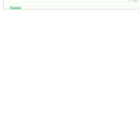
| г. Мо
Разное
С