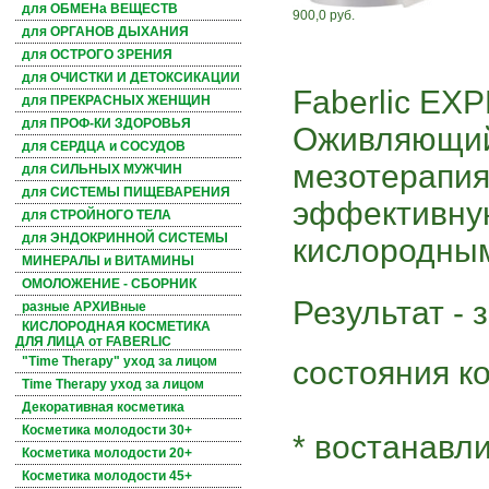
для ОБМЕНа ВЕЩЕСТВ
900,0 руб.
для ОРГАНОВ ДЫХАНИЯ
для ОСТРОГО ЗРЕНИЯ
для ОЧИСТКИ И ДЕТОКСИКАЦИИ
Faberlic EX
для ПРЕКРАСНЫХ ЖЕНЩИН
для ПРОФ-КИ ЗДОРОВЬЯ
Оживляющий
для СЕРДЦА и СОСУДОВ
мезотерапия
для СИЛЬНЫХ МУЖЧИН
для СИСТЕМЫ ПИЩЕВАРЕНИЯ
эффективну
для СТРОЙНОГО ТЕЛА
для ЭНДОКРИННОЙ СИСТЕМЫ
кислородны
МИНЕРАЛЫ и ВИТАМИНЫ
ОМОЛОЖЕНИЕ - СБОРНИК
Результат -
разные АРХИВные
КИСЛОРОДНАЯ КОСМЕТИКА
ДЛЯ ЛИЦА от FABERLIC
"Time Therapy" уход за лицом
состояния к
Time Therapy уход за лицом
Декоративная косметика
Косметика молодости 30+
* востанавл
Косметика молодости 20+
Косметика молодости 45+