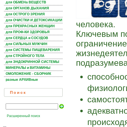
для ОБМЕНа ВЕЩЕСТВ
для ОРГАНОВ ДЫХАНИЯ
для ОСТРОГО ЗРЕНИЯ
для ОЧИСТКИ И ДЕТОКСИКАЦИИ
человека.
для ПРЕКРАСНЫХ ЖЕНЩИН
Ключевым по
для ПРОФ-КИ ЗДОРОВЬЯ
для СЕРДЦА и СОСУДОВ
ограничение
для СИЛЬНЫХ МУЖЧИН
для СИСТЕМЫ ПИЩЕВАРЕНИЯ
жизнедеяте
для СТРОЙНОГО ТЕЛА
подразумева
для ЭНДОКРИННОЙ СИСТЕМЫ
МИНЕРАЛЫ и ВИТАМИНЫ
ОМОЛОЖЕНИЕ - СБОРНИК
способно
разные АРХИВные
физиолог
Поиск
самостоя
адекватн
Расширенный поиск
происход