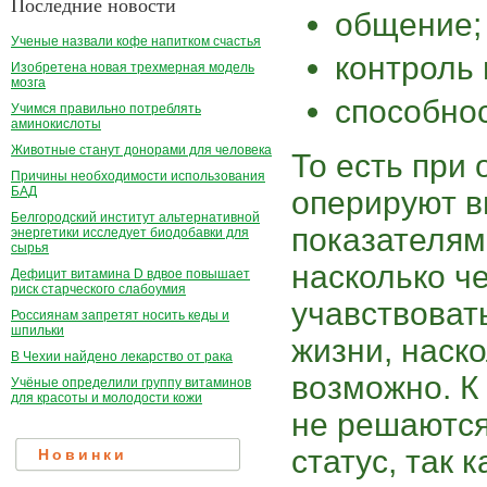
Последние новости
общение;
Ученые назвали кофе напитком счастья
контроль
Изобретена новая трехмерная модель
мозга
способнос
Учимся правильно потреблять
аминокислоты
Животные станут донорами для человека
То есть при
Причины необходимости использования
БАД
оперируют 
Белгородский институт альтернативной
показателям
энергетики исследует биодобавки для
сырья
насколько ч
Дефицит витамина D вдвое повышает
риск старческого слабоумия
учавствоват
Россиянам запретят носить кеды и
шпильки
жизни, наск
В Чехии найдено лекарство от рака
возможно. К
Учёные определили группу витаминов
для красоты и молодости кожи
не решаютс
статус, так 
Новинки