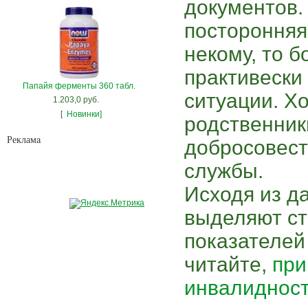
документов.
посторонняя
некому, то 
практивески
Папайя ферменты 360 табл.
ситуации. Хо
1.203,0 руб.
[
Новинки]
родственник
Рекламa
добросовест
службы.
Исходя из д
выделяют с
показателей
читайте,
при
инвалиднос