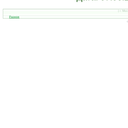
| г. Мо
Разное
С