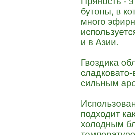
Пряность - 
бутоны, в к
много эфирн
используется
и в Азии.
Гвоздика об
сладковато-
сильным ар
Использован
подходит как
холодным бл
температуре