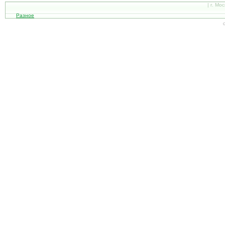
| г. Мо
Разное
С