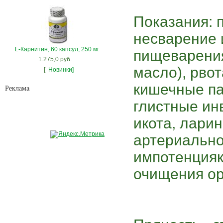
Показания: 
несварение 
L-Карнитин, 60 капсул, 250 мг.
пищеварения
1.275,0 руб.
масло), рвот
[
Новинки]
кишечные па
Рекламa
глистные ин
икота, ларин
артериально
импотенция
очищения ор