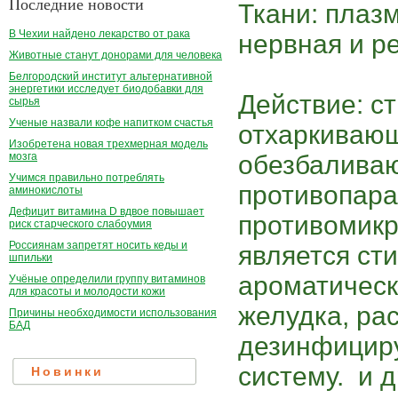
Последние новости
Ткани: плаз
В Чехии найдено лекарство от рака
нервная и р
Животные станут донорами для человека
Белгородский институт альтернативной
энергетики исследует биодобавки для
Действие: с
сырья
Ученые назвали кофе напитком счастья
отхаркивающ
Изобретена новая трехмерная модель
обезбаливаю
мозга
Учимся правильно потреблять
противопара
аминокислоты
Дефицит витамина D вдвое повышает
противомикр
риск старческого слабоумия
Россиянам запретят носить кеды и
является с
шпильки
ароматическ
Учёные определили группу витаминов
для красоты и молодости кожи
желудка, ра
Причины необходимости использования
БАД
дезинфицир
систему. и д
Новинки