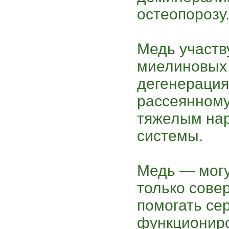
остеопорозу
Медь участв
миелиновых 
дегенерация
рассеянному
тяжелым на
системы.
Медь — могу
только сове
помогать се
функциониро