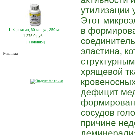
утилизации 
Этот микроэ
в формирова
L-Карнитин, 60 капсул, 250 мг.
1.275,0 руб.
соединитель
[
Новинки]
эластина, к
Рекламa
структурным
хрящевой тка
кровеносных
дефицит мед
формирован
сосудов голо
причине нед
деминерализ