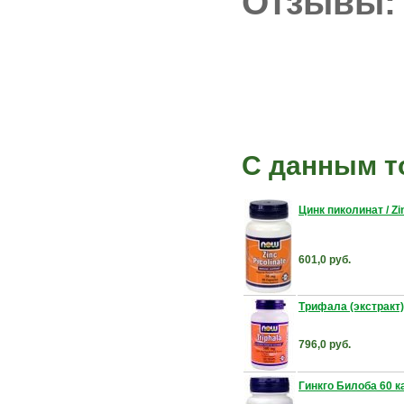
Отзывы:
С данным т
Цинк пиколинат / Zin
601,0 руб.
Трифала (экстракт)
796,0 руб.
Гинкго Билоба 60 к