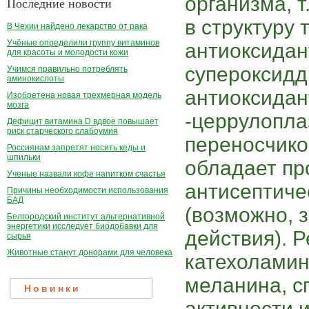
организма, т
Последние новости
в структуру 
В Чехии найдено лекарство от рака
Учёные определили группу витаминов
антиоксидан
для красоты и молодости кожи
супероксидд
Учимся правильно потреблять
аминокислоты
антиоксидан
Изобретена новая трехмерная модель
мозга
-церрулопла
Дефицит витамина D вдвое повышает
риск старческого слабоумия
переносчико
Россиянам запретят носить кеды и
шпильки
обладает пр
Ученые назвали кофе напитком счастья
антисептиче
Причины необходимости использования
БАД
(возможно, 
Белгородский институт альтернативной
энергетики исследует биодобавки для
действия). 
сырья
Животные станут донорами для человека
катехоламин
меланина, с
Новинки
активности 