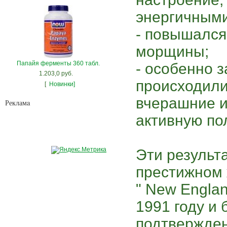
энергичными
- повышался
морщины;
Папайя ферменты 360 табл.
- особенно 
1.203,0 руб.
происходили
[
Новинки]
вчерашние и
Рекламa
активную по
Эти результ
престижном
" New Englan
1991 году и
подтвержде