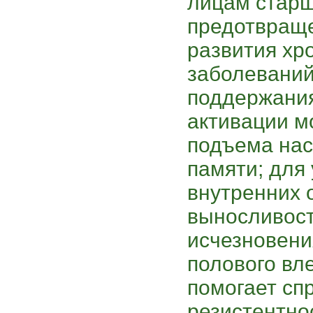
лицам старш
предотвраще
развития хр
заболеваний
поддержания
активации м
подъема нас
памяти; для
внутренних 
выносливост
исчезновени
полового вл
помогает сп
резистентнос