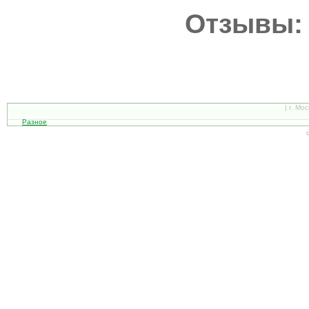
Отзывы:
| г. Мо
Разное
С