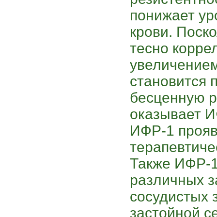
понижает ур
крови. Поск
тесно корре
увеличением
становится 
бесценную р
оказывает И
ИФР-1 проя
терапевтиче
Также ИФР-1
различных з
сосудистых з
застойной с