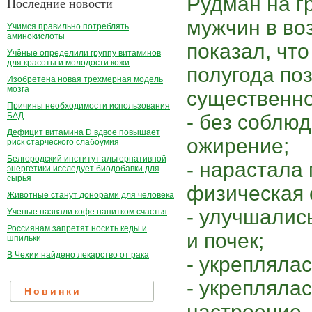
Рудман на г
Последние новости
мужчин в воз
Учимся правильно потреблять
аминокислоты
показал, чт
Учёные определили группу витаминов
для красоты и молодости кожи
полугода по
Изобретена новая трехмерная модель
мозга
существенно
Причины необходимости использования
- без соблю
БАД
Дефицит витамина D вдвое повышает
ожирение;
риск старческого слабоумия
Белгородский институт альтернативной
- нарастала
энергетики исследует биодобавки для
сырья
физическая 
Животные станут донорами для человека
- улучшалис
Ученые назвали кофе напитком счастья
Россиянам запретят носить кеды и
и почек;
шпильки
В Чехии найдено лекарство от рака
- укрепляла
- укрепляла
Новинки
настроение,