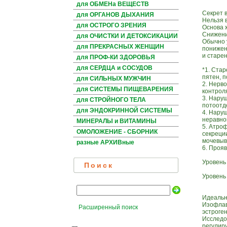
для ОБМЕНа ВЕЩЕСТВ
Секрет 
для ОРГАНОВ ДЫХАНИЯ
Нельзя 
для ОСТРОГО ЗРЕНИЯ
Основа ж
Снижени
для ОЧИСТКИ И ДЕТОКСИКАЦИИ
Обычно 
для ПРЕКРАСНЫХ ЖЕНЩИН
понижен
и старен
для ПРОФ-КИ ЗДОРОВЬЯ
для СЕРДЦА и СОСУДОВ
*1. Стар
пятен, 
для СИЛЬНЫХ МУЖЧИН
2. Нерв
для СИСТЕМЫ ПИЩЕВАРЕНИЯ
контрол
3. Нару
для СТРОЙНОГО ТЕЛА
потоотд
для ЭНДОКРИННОЙ СИСТЕМЫ
4. Нару
неравно
МИНЕРАЛЫ и ВИТАМИНЫ
5. Атро
ОМОЛОЖЕНИЕ - СБОРНИК
секреци
мочевыв
разные АРХИВные
6. Проя
Уровень
Поиск
Уровень
Идеальн
Изофлав
Расширенный поиск
эстроге
Исследо
регулир