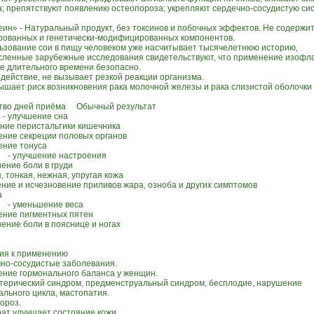
а; препятствуют появлению остеопороза; укрепляют сердечно-сосудистую сис
еин» - Натуральный продукт, без токсинов и побочных эффектов. Не содержит
рованных и генетически-модифицированных компонентов.
льзование сои в пищу человеком уже насчитывает тысячелетнюю историю,
сленные зарубежные исследования свидетельствуют, что применение изофл
ие длительного времени безопасно.
 действие, не вызывает резкой реакции организма.
вышает риск возникновения рака молочной железы и рака слизистой оболочки 
тво дней приёма Обычный результат
- улучшение сна
ение перистальтики кишечника
чение секреции половых органов
ение тонуса
 - улучшение настроения
ение боли в груди
я, тонкая, нежная, упругая кожа
ение и исчезновение приливов жара, озноба и других симптомов
а
 - уменьшение веса
ление пигментных пятен
шение боли в пояснице и ногах
ия к применению
чно-сосудистые заболевания.
ение гормонального баланса у женщин.
ктерический синдром, предменструальный синдром, бесплодие, нарушение
ального цикла, мастопатия.
ороз.
рат улучшает состояние кожи.