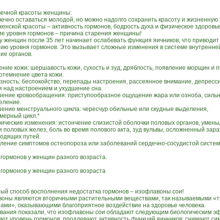
вечной красоты женщины:
вечно оставаться молодой, но можно надолго сохранить красоту и жизненную 
енской красоты – активность гормонов, бодрость духа и физическое здоровье
е уровня гормонов – причина старения женщины!
у женщин после 35 лет начинает ослабевать функция яичников, что приводит 
ию уровня гормонов. Это вызывает сложные изменения в системе внутренне
ие органов.
ение кожи: шершавость кожи, сухость и зуд; дряблость, появление морщин и 
потемнение цвета кожи.
озность: беспокойство, перепады настроения, рассеянное внимание, депресс
я над настроением и ухудшение сна.
шение кровообращения: приступообразное ощущение жара или озноба, силь
еление.
шение менструального цикла: чересчур обильные или скудные выделения,
мерный цикл.*
фические изменения: истончение слизистой оболочки половых органов, умен
и половых желез, боль во время полового акта, зуд вульвы, осложненный зар
одящих путей.
вление симптомов остеопороза или заболеваний сердечно-сосудистой систем
 гормонов у женщин разного возраста.
 гормонов у женщин разного возраста
ый способ восполнения недостатка гормонов – изофлавоны сои!
оны являются вторичными растительными веществами, так называемыми «
нами», оказывающими благоприятное воздействие на здоровье человека.
вания показали, что изофлавоны сои обладают следующим биологическим э
уют уровень гормонов; продлевают активность функций яичников; снимают с