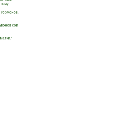
тему.
 гормонов,
авонов сои
матки.*