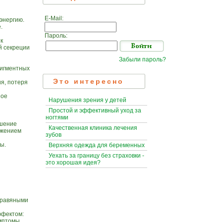
E-Mail:
энергию.
.
Пароль:
к
й секреции
Забыли пароль?
пигментных
Это интересно
ия, потеря
ное
Нарушения зрения у детей
Простой и эффективный уход за
ногтями
ьшение
Качественная клиника лечения
ажением
зубов
ы.
Верхняя одежда для беременных
Уехать за границу без страховки -
это хорошая идея?
травяными
ффектом:
имптомы