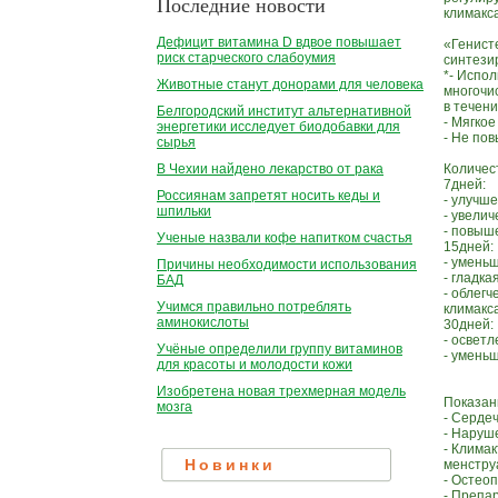
Последние новости
климакс
Дефицит витамина D вдвое повышает
«Генист
риск старческого слабоумия
синтези
*- Испо
Животные станут донорами для человека
многочи
в течен
Белгородский институт альтернативной
- Мягкое
энергетики исследует биодобавки для
- Не по
сырья
Количес
В Чехии найдено лекарство от рака
7дней: 
Россиянам запретят носить кеды и
- улучш
шпильки
- увели
- повыш
Ученые назвали кофе напитком счастья
15дней:
- уменьш
Причины необходимости использования
- гладка
БАД
- облегч
Учимся правильно потреблять
климакс
аминокислоты
30дней:
- освет
Учёные определили группу витаминов
- умень
для красоты и молодости кожи
Изобретена новая трехмерная модель
Показан
мозга
- Серде
- Наруш
- Клима
менстру
Новинки
- Остеоп
- Препа