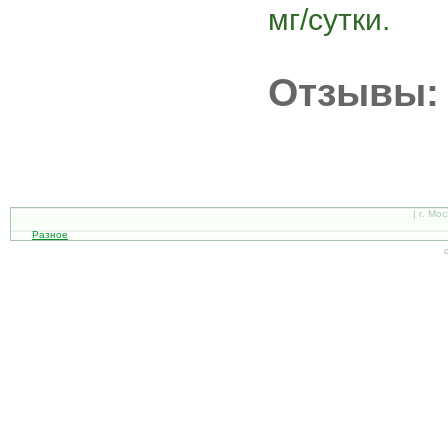
мг/сутки.
Отзывы:
| г. Мо
Разное
С