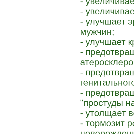
- увеличива
- увеличива
- улучшает 
мужчин;
- улучшает 
- предотвра
атеросклеро
- предотвра
генитального
- предотвра
"простуды на
- утолщает 
- тормозит р
новорожденн