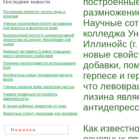
построенные 
Последние новости
размножение
Россиянам запретят носить кеды и
шпильки
Научные сот
Учёные определили группу витаминов
для красоты и молодости кожи
колледжа Ун
Белгородский институт альтернативной
энергетики исследует биодобавки для
Иллинойс (г
сырья
новые свойс
Дефицит витамина D вдвое повышает
риск старческого слабоумия
добавки, по
Причины необходимости использования
БАД
герпесе и ге
Изобретена новая трехмерная модель
мозга
что левовр
Ученые назвали кофе напитком счастья
лизина явля
Учимся правильно потреблять
аминокислоты
антидепрес
В Чехии найдено лекарство от рака
Животные станут донорами для человека
Как известно
Новинки
основных пр