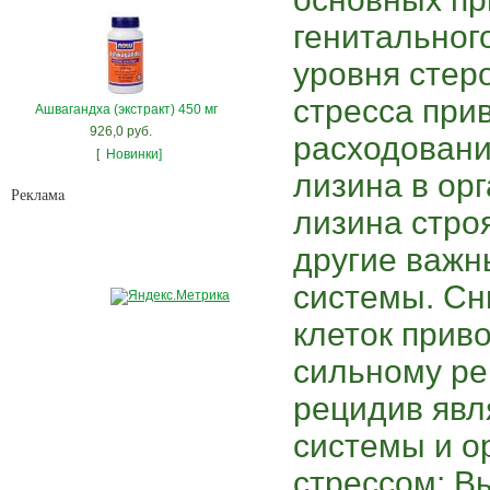
генитальног
уровня стер
стресса при
Ашвагандха (экстракт) 450 мг
926,0 руб.
расходовани
[
Новинки]
лизина в орг
Рекламa
лизина стро
другие важн
системы. Сн
клеток приво
сильному ре
рецидив явл
системы и о
стрессом: В