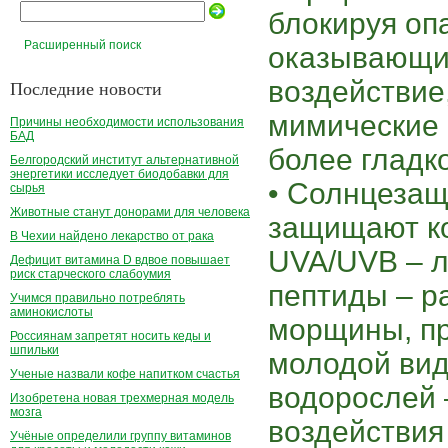
блокируя оп
Расширенный поиск
оказывающи
воздействие
Последние новости
мимические 
Причины необходимости использования
БАД
более гладк
Белгородский институт альтернативной
энергетики исследует биодобавки для
• Солнцеза
сырья
Животные станут донорами для человека
защищают ко
В Чехии найдено лекарство от рака
UVA/UVB – л
Дефицит витамина D вдвое повышает
риск старческого слабоумия
пептиды – р
Учимся правильно потреблять
аминокислоты
морщины, пр
Россиянам запретят носить кеды и
шпильки
молодой вид;
Ученые назвали кофе напитком счастья
водорослей 
Изобретена новая трехмерная модель
мозга
воздействия
Учёные определили группу витаминов