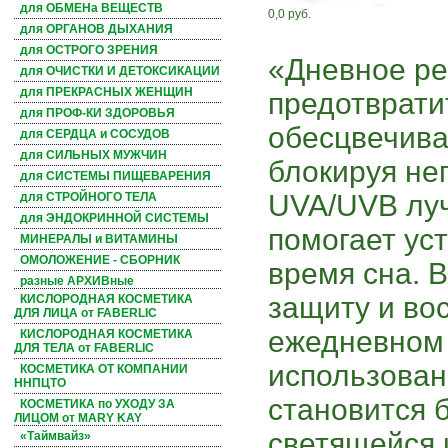
для ОБМЕНа ВЕЩЕСТВ
0,0 руб.
для ОРГАНОВ ДЫХАНИЯ
для ОСТРОГО ЗРЕНИЯ
«Дневное ре
для ОЧИСТКИ И ДЕТОКСИКАЦИИ
для ПРЕКРАСНЫХ ЖЕНЩИН
предотврати
для ПРОФ-КИ ЗДОРОВЬЯ
обесцвечива
для СЕРДЦА и СОСУДОВ
для СИЛЬНЫХ МУЖЧИН
блокируя не
для СИСТЕМЫ ПИЩЕВАРЕНИЯ
UVA/UVB лу
для СТРОЙНОГО ТЕЛА
для ЭНДОКРИННОЙ СИСТЕМЫ
помогает ус
МИНЕРАЛЫ и ВИТАМИНЫ
ОМОЛОЖЕНИЕ - СБОРНИК
время сна. 
разные АРХИВные
защиту и во
КИСЛОРОДНАЯ КОСМЕТИКА
ДЛЯ ЛИЦА от FABERLIC
ежедневном
КИСЛОРОДНАЯ КОСМЕТИКА
ДЛЯ ТЕЛА от FABERLIC
использован
КОСМЕТИКА ОТ КОМПАНИИ
ННПЦТО
становится 
КОСМЕТИКА по УХОДУ ЗА
ЛИЦОМ от MARY KAY
светящейся 
«Таймвайз»