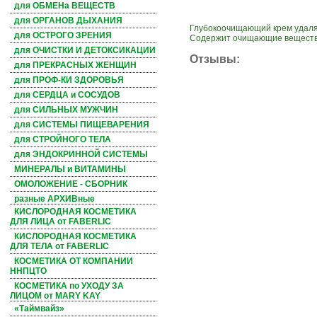
для ОБМЕНа ВЕЩЕСТВ
для ОРГАНОВ ДЫХАНИЯ
Глубокоочищающий крем удаляе
для ОСТРОГО ЗРЕНИЯ
Содержит очищающие вещества
для ОЧИСТКИ И ДЕТОКСИКАЦИИ
Отзывы:
для ПРЕКРАСНЫХ ЖЕНЩИН
для ПРОФ-КИ ЗДОРОВЬЯ
для СЕРДЦА и СОСУДОВ
для СИЛЬНЫХ МУЖЧИН
для СИСТЕМЫ ПИЩЕВАРЕНИЯ
для СТРОЙНОГО ТЕЛА
для ЭНДОКРИННОЙ СИСТЕМЫ
МИНЕРАЛЫ и ВИТАМИНЫ
ОМОЛОЖЕНИЕ - СБОРНИК
разные АРХИВные
КИСЛОРОДНАЯ КОСМЕТИКА
ДЛЯ ЛИЦА от FABERLIC
КИСЛОРОДНАЯ КОСМЕТИКА
ДЛЯ ТЕЛА от FABERLIC
КОСМЕТИКА ОТ КОМПАНИИ
ННПЦТО
КОСМЕТИКА по УХОДУ ЗА
ЛИЦОМ от MARY KAY
«Таймвайз»