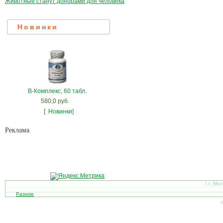
Животные станут донорами для человека
Новинки
В-Комплекс, 60 табл.
580,0 руб.
[
Новинки]
Рекламa
| г. Мо
Разное
С