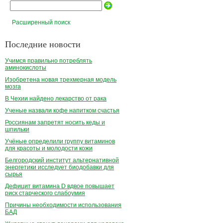
Расширенный поиск
Последние новости
Учимся правильно потреблять
аминокислоты
Изобретена новая трехмерная модель
мозга
В Чехии найдено лекарство от рака
Ученые назвали кофе напитком счастья
Россиянам запретят носить кеды и
шпильки
Учёные определили группу витаминов
для красоты и молодости кожи
Белгородский институт альтернативной
энергетики исследует биодобавки для
сырья
Дефицит витамина D вдвое повышает
риск старческого слабоумия
Причины необходимости использования
БАД