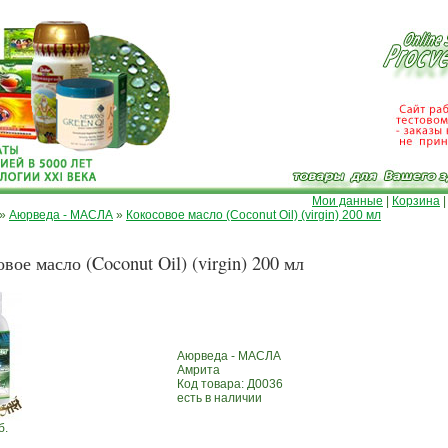
Мои данные
|
Корзина
»
Аюрведа - МАСЛА
»
Кокосовое масло (Coconut Oil) (virgin) 200 мл
вое масло (Coconut Oil) (virgin) 200 мл
Аюрведа - МАСЛА
Амрита
Код товара: Д0036
есть в наличии
б.