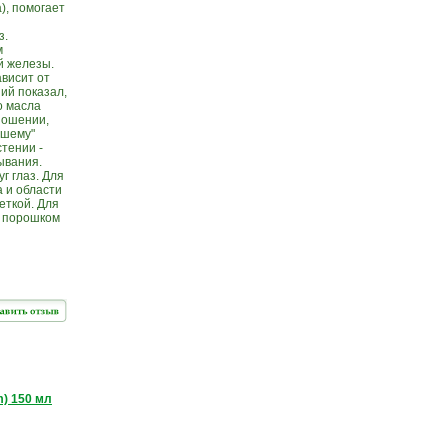
), помогает
з.
м
й железы.
ависит от
ий показал,
о масла
ношении,
ошему"
тении -
ывания.
г глаз. Для
 и области
еткой. Для
м порошком
) 150 мл