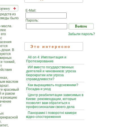
E-Mail:
редств из
юрведы было
Пароль:
 масла.
олее
 его
Забыли пароль?
 с
пасения
яется
Это интересно
 доши. В
зуются
All on 4: Имплантация и
 жирных
Протезирование
и тонкий,
от
ИИ вместо государственных
ействия
деятелей и чиновников: угроза
бюрократии или угроза
инах,
справедливости?
овым маслом
Как выращивать подснежники?
архат.
Посадка и уход
те красивый
й и раком
Центр реабилитации зависимых в
 в реакцию
Киеве: рекомендации, которые
течение
позволят вам обратиться к
т
профессионалам своего дела
Панорамні і поворотні камери
ых
відео-спостереження
прекрасной
,
итет,