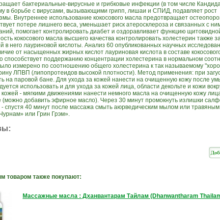
ращает бактериальные-вирусные и грибковые инфекции (в том числе Кандида
му в борьбе с вирусами, вызывающими грипп, лишаи и СПИД, подавляет рост
змы. Внутреннее использование кокосового масла предотвращает остеопоро
твует потере лишнего веса, уменьшает риск атеросклероза и связанных с ни
аний, помогает контролировать диабет и оздоравливает функцию щитовидно
ость кокосового масла высшего качества контролировать холестерин также з
й в него лауриновой кислоты. Анализ 60 опубликованных научных исследован
тличие от насыщенных жирных кислот лауриновая кислота в составе кокосовог
о способствует поддержанию концентрации холестерина в нормальном соот
 было измерено по соотношению общего холестерина к так называемому "хор
рину ЛПВП (липопротеидов высокой плотности). Метод применения: при загус
ть на паровой бане. Для ухода за кожей нанести на очищенную кожу после ум
уется использовать и для ухода за кожей лица, области декольте и кожи вокру
а кожей - мягкими движениями нанести немного масла на очищенную кожу лица
е (можно добавить эфирное масло). Через 30 минут промокнуть излишки салф
 - спустя 40 минут после массажа смыть аюрведическим мылом или травяны
Чурнам» или Грин Грэм».
вы:
м товаром также покупают:
Массажные масла : Дханвантарам Тайлам (Dhanwantharam Thailam