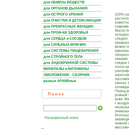
для ОБМЕНа ВЕЩЕСТВ
для ОРГАНОВ ДЫХАНИЯ
100% на
для ОСТРОГО ЗРЕНИЯ
растите
для ОЧИСТКИ И ДЕТОКСИКАЦИИ
известно
совреме
для ПРЕКРАСНЫХ ЖЕНЩИН
Масло б
для ПРОФ-КИ ЗДОРОВЬЯ
холодной
следует
для СЕРДЦА и СОСУДОВ
прекрас
для СИЛЬНЫХ МУЖЧИН
можно п
идеальн
для СИСТЕМЫ ПИЩЕВАРЕНИЯ
процесс
для СТРОЙНОГО ТЕЛА
никакие
следов. 
для ЭНДОКРИННОЙ СИСТЕМЫ
почти н
МИНЕРАЛЫ и ВИТАМИНЫ
ультраф
агресси
ОМОЛОЖЕНИЕ - СБОРНИК
противо
разные АРХИВные
ожогах.
охлажда
Перед в
Поиск
ровный з
кожи. М
с возду
несколь
уникаль
Использ
Расширенный поиск
аюрведи
нежной о
массажн