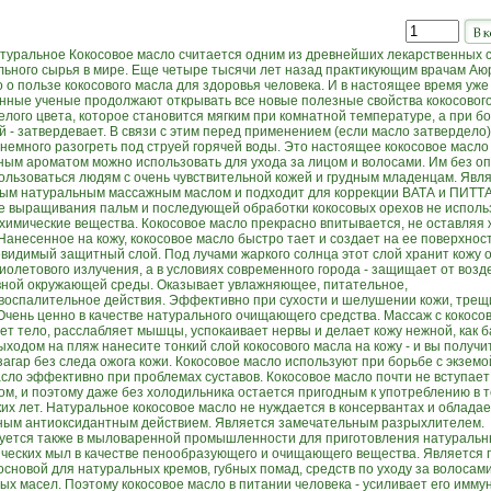
туральное Кокосовое масло считается одним из древнейших лекарственных с
льного сырья в мире. Еще четыре тысячи лет назад практикующим врачам А
 о пользе кокосового масла для здоровья человека. И в настоящее время уже
нные ученые продолжают открывать все новые полезные свойства кокосового
елого цвета, которое становится мягким при комнатной температуре, а при б
 - затвердевает. В связи с этим перед применением (если масло затвердело)
 немного разогреть под струей горячей воды. Это настоящее кокосовое масло
ным ароматом можно использовать для ухода за лицом и волосами. Им без о
ользоваться людям с очень чувствительной кожей и грудным младенцам. Явл
ым натуральным массажным маслом и подходит для коррекции ВАТА и ПИТТА
е выращивания пальм и последующей обработки кокосовых орехов не исполь
 химические вещества. Кокосовое масло прекрасно впитывается, не оставляя
Нанесенное на кожу, кокосовое масло быстро тает и создает на ее поверхност
евидимый защитный слой. Под лучами жаркого солнца этот слой хранит кожу 
иолетового излучения, а в условиях современного города - защищает от возд
вной окружающей среды. Оказывает увлажняющее, питательное,
воспалительное действия. Эффективно при сухости и шелушении кожи, трещ
 Очень ценно в качестве натурального очищающего средства. Массаж с кокос
ет тело, расслабляет мышцы, успокаивает нервы и делает кожу нежной, как б
ыходом на пляж нанесите тонкий слой кокосового масла на кожу - и вы получи
агар без следа ожога кожи. Кокосовое масло используют при борьбе с экземо
асло эффективно при проблемах суставов. Кокосовое масло почти не вступает
хом, и поэтому даже без холодильника остается пригодным к употреблению в 
ких лет. Натуральное кокосовое масло не нуждается в консервантах и обладае
ным антиоксидантным действием. Является замечательным разрыхлителем.
уется также в мыловаренной промышленности для приготовления натуральн
ческих мыл в качестве пенообразующего и очищающего вещества. Является 
сновой для натуральных кремов, губных помад, средств по уходу за волосами
ых масел. Поэтому кокосовое масло в питании человека - усиливает его иммун