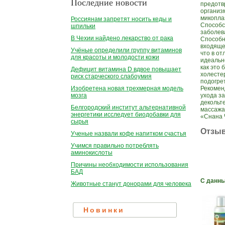
Последние новости
предотв
организ
микопла
Россиянам запретят носить кеды и
Способс
шпильки
заболев
В Чехии найдено лекарство от рака
Способн
входяще
Учёные определили группу витаминов
что в о
для красоты и молодости кожи
идеальн
как это
Дефицит витамина D вдвое повышает
холесте
риск старческого слабоумия
подогре
Рекоменд
Изобретена новая трехмерная модель
ухода з
мозга
декольт
Белгородский институт альтернативной
массажа
энергетики исследует биодобавки для
«Снана 
сырья
Отзы
Ученые назвали кофе напитком счастья
Учимся правильно потреблять
аминокислоты
Причины необходимости использования
БАД
С данны
Животные станут донорами для человека
Новинки