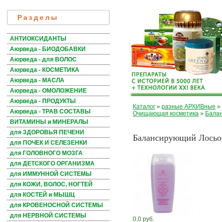
Разделы
АНТИОКСИДАНТЫ
Аюрведа - БИОДОБАВКИ
Аюрведа - для ВОЛОС
Аюрведа - КОСМЕТИКА
Аюрведа - МАСЛА
Аюрведа - ОМОЛОЖЕНИЕ
Аюрведа - ПРОДУКТЫ
Каталог
»
разные АРХИВные
»
Аюрведа - ТРАВ СОСТАВЫ
Очищающая косметика
»
Балан
ВИТАМИНЫ и МИНЕРАЛЫ
для ЗДОРОВЬЯ ПЕЧЕНИ
Балансирующий Лосьон
для ПОЧЕК И СЕЛЕЗЕНКИ
для ГОЛОВНОГО МОЗГА
для ДЕТСКОГО ОРГАНИЗМА
для ИММУННОЙ СИСТЕМЫ
для КОЖИ, ВОЛОС, НОГТЕЙ
для КОСТЕЙ и МЫШЦ
для КРОВЕНОСНОЙ СИСТЕМЫ
для НЕРВНОЙ СИСТЕМЫ
0,0 руб.