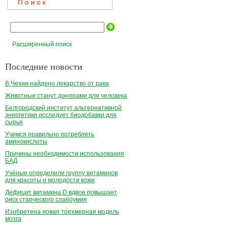
Поиск
Расширенный поиск
Последние новости
В Чехии найдено лекарство от рака
Животные станут донорами для человека
Белгородский институт альтернативной
энергетики исследует биодобавки для
сырья
Учимся правильно потреблять
аминокислоты
Причины необходимости использования
БАД
Учёные определили группу витаминов
для красоты и молодости кожи
Дефицит витамина D вдвое повышает
риск старческого слабоумия
Изобретена новая трехмерная модель
мозга