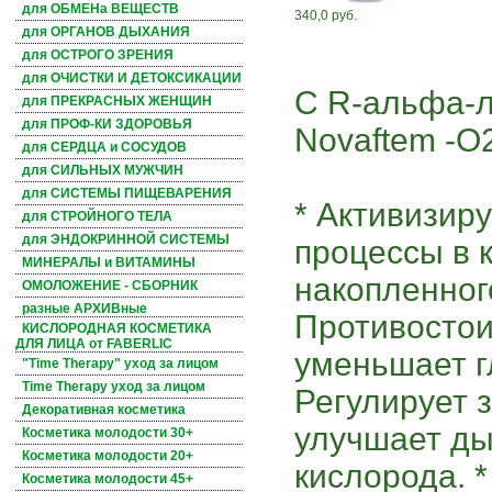
для ОБМЕНа ВЕЩЕСТВ
340,0 руб.
для ОРГАНОВ ДЫХАНИЯ
для ОСТРОГО ЗРЕНИЯ
для ОЧИСТКИ И ДЕТОКСИКАЦИИ
С R-альфа-л
для ПРЕКРАСНЫХ ЖЕНЩИН
для ПРОФ-КИ ЗДОРОВЬЯ
Novaftem -O
для СЕРДЦА и СОСУДОВ
для СИЛЬНЫХ МУЖЧИН
для СИСТЕМЫ ПИЩЕВАРЕНИЯ
* Активизир
для СТРОЙНОГО ТЕЛА
для ЭНДОКРИННОЙ СИСТЕМЫ
процессы в 
МИНЕРАЛЫ и ВИТАМИНЫ
накопленног
ОМОЛОЖЕНИЕ - СБОРНИК
разные АРХИВные
Противостои
КИСЛОРОДНАЯ КОСМЕТИКА
ДЛЯ ЛИЦА от FABERLIC
уменьшает г
"Time Therapy" уход за лицом
Time Therapy уход за лицом
Регулирует з
Декоративная косметика
улучшает ды
Косметика молодости 30+
Косметика молодости 20+
кислорода. 
Косметика молодости 45+