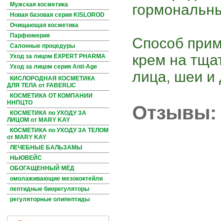
Мужская косметика
гормональны
Новая базовая серия KISLOROD
Очищающая косметика
Парфюмерия
Способ прим
Салонные процедуры
крем на тща
Уход за лицом EXPERT PHARMA
Уход за лицом серия Anti-Age
лица, шеи и 
КИСЛОРОДНАЯ КОСМЕТИКА
ДЛЯ ТЕЛА от FABERLIC
КОСМЕТИКА ОТ КОМПАНИИ
ННПЦТО
Отзывы:
КОСМЕТИКА по УХОДУ ЗА
ЛИЦОМ от MARY KAY
КОСМЕТИКА по УХОДУ ЗА ТЕЛОМ
от MARY KAY
ЛЕЧЕБНЫЕ БАЛЬЗАМЫ
НЬЮВЕЙС
ОБОГАЩЕННЫЙ МЁД
омолаживающие мезококтейли
пептидные биорегуляторы
регуляторные олипептиды