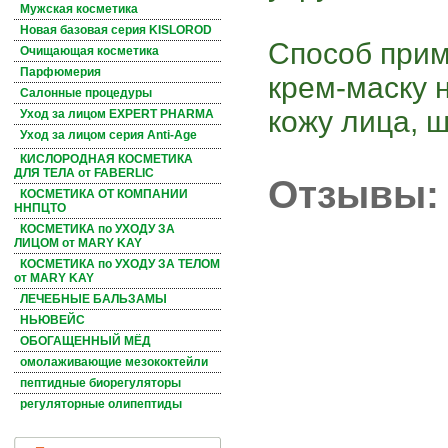
Мужская косметика
Новая базовая серия KISLOROD
Способ прим
Очищающая косметика
Парфюмерия
крем-маску 
Салонные процедуры
кожу лица, ш
Уход за лицом EXPERT PHARMA
Уход за лицом серия Anti-Age
КИСЛОРОДНАЯ КОСМЕТИКА
ДЛЯ ТЕЛА от FABERLIC
Отзывы:
КОСМЕТИКА ОТ КОМПАНИИ
ННПЦТО
КОСМЕТИКА по УХОДУ ЗА
ЛИЦОМ от MARY KAY
КОСМЕТИКА по УХОДУ ЗА ТЕЛОМ
от MARY KAY
ЛЕЧЕБНЫЕ БАЛЬЗАМЫ
НЬЮВЕЙС
ОБОГАЩЕННЫЙ МЁД
омолаживающие мезококтейли
пептидные биорегуляторы
регуляторные олипептиды