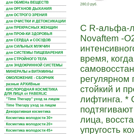
для ОБМЕНа ВЕЩЕСТВ
280,0 руб.
для ОРГАНОВ ДЫХАНИЯ
для ОСТРОГО ЗРЕНИЯ
для ОЧИСТКИ И ДЕТОКСИКАЦИИ
С R-альфа-л
для ПРЕКРАСНЫХ ЖЕНЩИН
для ПРОФ-КИ ЗДОРОВЬЯ
Novaftem -O
для СЕРДЦА и СОСУДОВ
интенсивног
для СИЛЬНЫХ МУЖЧИН
для СИСТЕМЫ ПИЩЕВАРЕНИЯ
время, когда
для СТРОЙНОГО ТЕЛА
для ЭНДОКРИННОЙ СИСТЕМЫ
самовосстан
МИНЕРАЛЫ и ВИТАМИНЫ
регулярном 
ОМОЛОЖЕНИЕ - СБОРНИК
разные АРХИВные
стойкий и п
КИСЛОРОДНАЯ КОСМЕТИКА
ДЛЯ ЛИЦА от FABERLIC
лифтинга. *
"Time Therapy" уход за лицом
Time Therapy уход за лицом
подтягивают
Декоративная косметика
лица, восст
Косметика молодости 30+
Косметика молодости 20+
упругость ко
Косметика молодости 45+