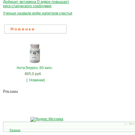
Дефицит витамина D вдвое повышает
риск старческого слабоумия
Ученые назвали кофе напитком счастья
Новинки
АнтиЭнурез, 60 капс.
865,0 руб.
[
Новинки]
Рекламa
| г. Мо
Разное