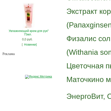
Экстракт ко
(Рапахginsen
Увлажняющий крем для рук"
75мл.
Физалис сол
0,0 руб.
[
Новинки]
(Withania som
Рекламa
Цветочная п
Маточкино мо
ЭнергоВит, 