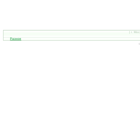
| г. Мо
Разное
С