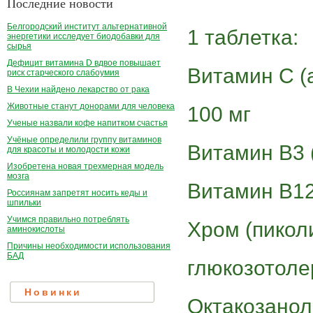
Последние новости
Белгородский институт альтернативной
1 таблетка:
энергетики исследует биодобавки для
сырья
Дефицит витамина D вдвое повышает
Витамин С (
риск старческого слабоумия
В Чехии найдено лекарство от рака
Животные станут донорами для человека
100 мг
Ученые назвали кофе напитком счастья
Учёные определили группу витаминов
Витамин В3 (
для красоты и молодости кожи
Изобретена новая трехмерная модель
мозга
Витамин B12
Россиянам запретят носить кеды и
шпильки
Учимся правильно потреблять
Хром (пиколи
аминокислоты
Причины необходимости использования
БАД
глюкозотоле
Новинки
Октакозанол 