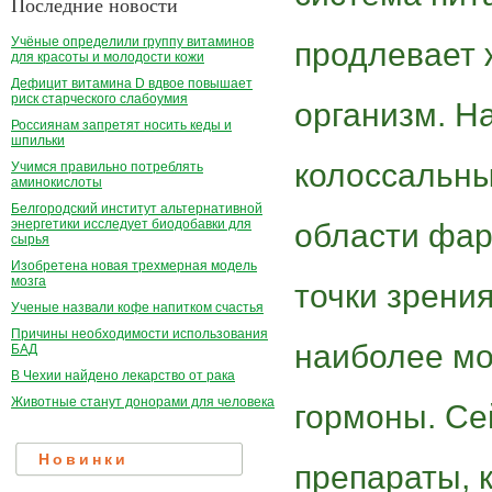
Последние новости
Учёные определили группу витаминов
продлевает 
для красоты и молодости кожи
Дефицит витамина D вдвое повышает
риск старческого слабоумия
организм. Н
Россиянам запретят носить кеды и
шпильки
колоссальны
Учимся правильно потреблять
аминокислоты
Белгородский институт альтернативной
энергетики исследует биодобавки для
области фар
сырья
Изобретена новая трехмерная модель
мозга
точки зрени
Ученые назвали кофе напитком счастья
Причины необходимости использования
наиболее м
БАД
В Чехии найдено лекарство от рака
Животные станут донорами для человека
гормоны. Се
Новинки
препараты, 