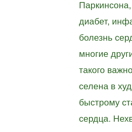
Паркинсона,
диабет, инф
болезнь серд
многие друг
такого важн
селена в ху
быстрому ст
сердца. Нех