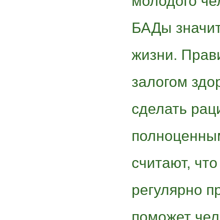
молодого че
БАДы значит
жизни. Прав
залогом здо
сделать рац
полноценным
считают, что
регулярно п
поможет чел