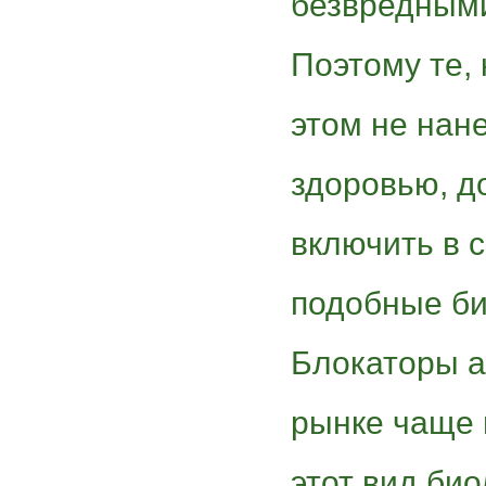
безвредными
Поэтому те, 
этом не нан
здоровью, д
включить в 
подобные би
Блокаторы а
рынке чаще 
этот вид био