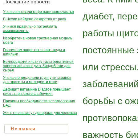
Последние новости
Ученые назвали кофе напитком счастья
диабет, пер
В Чехии найдено лекарство от рака
Учимся правильно потреблять
работы щито
аминокислоты
Изобретена новая трехмерная модель
мозга
постоянные 
Россиянам запретят носить кеды и
шпильки
Белгородский институт альтернативной
или стрессы
энергетики исследует биодобавки для
сырья
Учёные определили группу витаминов
заболеваний
для красоты и молодости кожи
Дефицит витамина D вдвое повышает
риск старческого слабоумия
борьбы с ож
Причины необходимости использования
БАД
Животные станут донорами для человека
противопока
Новинки
важность би