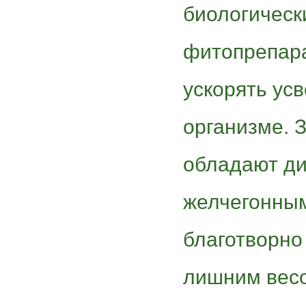
биологическ
фитопрепара
ускорять ус
организме. 
обладают ди
желчегонным
благотворно 
лишним весо