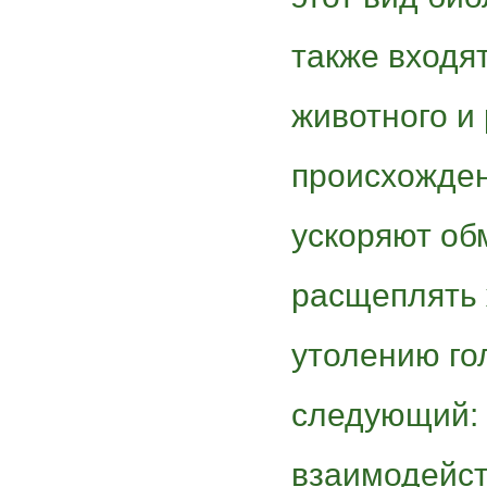
также входя
животного и
происхожден
ускоряют об
расщеплять 
утолению го
следующий: 
взаимодейст