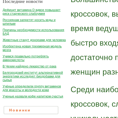
Последние новости
Дефицит витамина D вдвое повышает
кроссовок, 
риск старческого слабоумия
Россиянам запретят носить кеды и
шпильки
время ведущ
Причины необходимости использования
БАД
Животные станут донорами для человека
быстро вход
Изобретена новая трехмерная модель
мозга
достаточно 
Учимся правильно потреблять
аминокислоты
В Чехии найдено лекарство от рака
женщин разн
Белгородский институт альтернативной
энергетики исследует биодобавки для
сырья
Учёные определили группу витаминов
Среди наибо
для красоты и молодости кожи
Ученые назвали кофе напитком счастья
кроссовок, 
Новинки