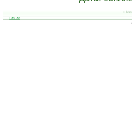
| г. Мо
Разное
С