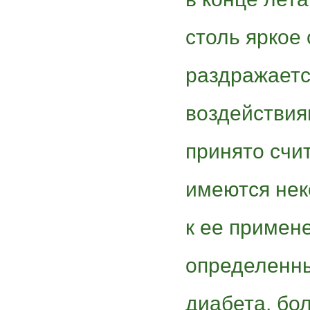
столь яркое 
раздражаетс
воздействия
принято счи
имеются нек
к ее примен
определенны
диабета, бо