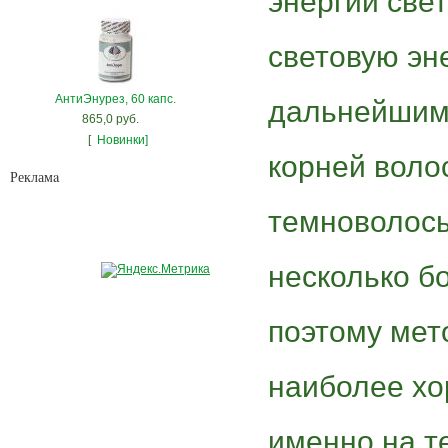
энергии све
световую эне
АнтиЭнурез, 60 капс.
дальнейшим 
865,0 руб.
[
Новинки]
корней воло
Рекламa
темноволос
несколько бо
поэтому ме
наиболее хо
именно на т