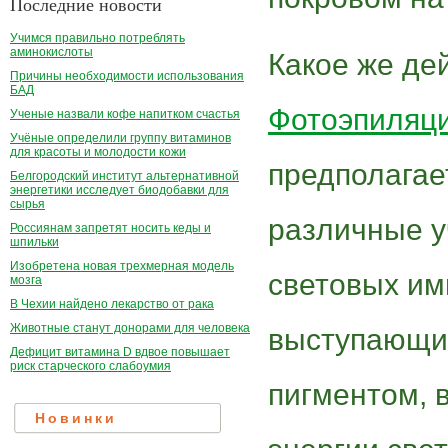
Последние новости
Учимся правильно потреблять
аминокислоты
Какое же де
Причины необходимости использования
БАД
Фотоэпиляци
Ученые назвали кофе напитком счастья
Учёные определили группу витаминов
для красоты и молодости кожи
предполагае
Белгородский институт альтернативной
энергетики исследует биодобавки для
сырья
различные у
Россиянам запретят носить кеды и
шпильки
Изобретена новая трехмерная модель
световых им
мозга
В Чехии найдено лекарство от рака
Животные станут донорами для человека
выступающи
Дефицит витамина D вдвое повышает
риск старческого слабоумия
пигментом, 
Новинки