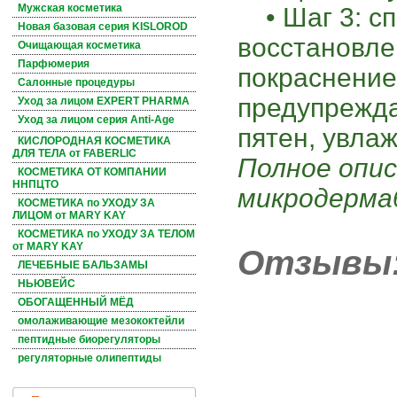
Мужская косметика
• Шаг 3: сп
Новая базовая серия KISLOROD
восстановле
Очищающая косметика
Парфюмерия
покраснение
Салонные процедуры
предупрежда
Уход за лицом EXPERT PHARMA
Уход за лицом серия Anti-Age
пятен, увла
КИСЛОРОДНАЯ КОСМЕТИКА
ДЛЯ ТЕЛА от FABERLIC
Полное опис
КОСМЕТИКА ОТ КОМПАНИИ
ННПЦТО
микродерма
КОСМЕТИКА по УХОДУ ЗА
ЛИЦОМ от MARY KAY
КОСМЕТИКА по УХОДУ ЗА ТЕЛОМ
от MARY KAY
Отзывы
ЛЕЧЕБНЫЕ БАЛЬЗАМЫ
НЬЮВЕЙС
ОБОГАЩЕННЫЙ МЁД
омолаживающие мезококтейли
пептидные биорегуляторы
регуляторные олипептиды