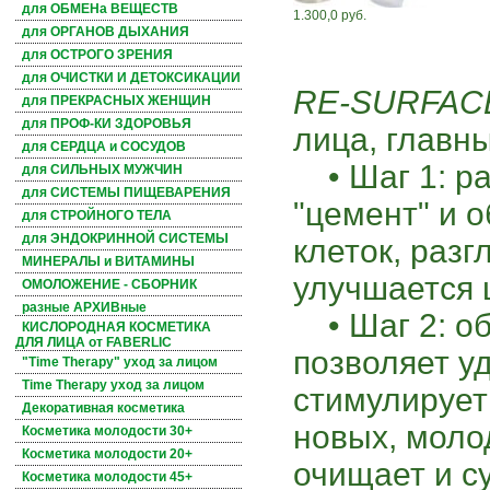
для ОБМЕНа ВЕЩЕСТВ
1.300,0 руб.
для ОРГАНОВ ДЫХАНИЯ
для ОСТРОГО ЗРЕНИЯ
для ОЧИСТКИ И ДЕТОКСИКАЦИИ
RE-SURFACE
для ПРЕКРАСНЫХ ЖЕНЩИН
для ПРОФ-КИ ЗДОРОВЬЯ
лица, главн
для СЕРДЦА и СОСУДОВ
• Шаг 1: ра
для СИЛЬНЫХ МУЖЧИН
для СИСТЕМЫ ПИЩЕВАРЕНИЯ
"цемент" и 
для СТРОЙНОГО ТЕЛА
для ЭНДОКРИННОЙ СИСТЕМЫ
клеток, раз
МИНЕРАЛЫ и ВИТАМИНЫ
улучшается 
ОМОЛОЖЕНИЕ - СБОРНИК
разные АРХИВные
• Шаг 2: об
КИСЛОРОДНАЯ КОСМЕТИКА
ДЛЯ ЛИЦА от FABERLIC
позволяет у
"Time Therapy" уход за лицом
Time Therapy уход за лицом
стимулирует
Декоративная косметика
новых, моло
Косметика молодости 30+
Косметика молодости 20+
очищает и с
Косметика молодости 45+