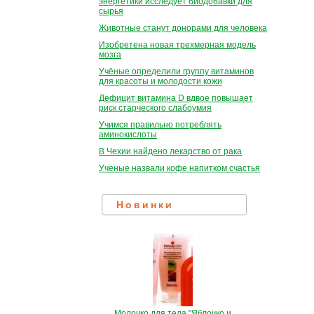
энергетики исследует биодобавки для
сырья
Животные станут донорами для человека
Изобретена новая трехмерная модель
мозга
Учёные определили группу витаминов
для красоты и молодости кожи
Дефицит витамина D вдвое повышает
риск старческого слабоумия
Учимся правильно потреблять
аминокислоты
В Чехии найдено лекарство от рака
Ученые назвали кофе напитком счастья
Новинки
Молочко для тела "Яблочко и