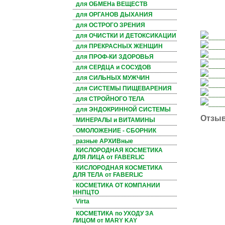
для ОБМЕНа ВЕЩЕСТВ
для ОРГАНОВ ДЫХАНИЯ
для ОСТРОГО ЗРЕНИЯ
для ОЧИСТКИ И ДЕТОКСИКАЦИИ
____
____
для ПРЕКРАСНЫХ ЖЕНЩИН
____
для ПРОФ-КИ ЗДОРОВЬЯ
____
для СЕРДЦА и СОСУДОВ
____
для СИЛЬНЫХ МУЖЧИН
____
для СИСТЕМЫ ПИЩЕВАРЕНИЯ
____
для СТРОЙНОГО ТЕЛА
_____
для ЭНДОКРИННОЙ СИСТЕМЫ
Отзы
МИНЕРАЛЫ и ВИТАМИНЫ
ОМОЛОЖЕНИЕ - СБОРНИК
разные АРХИВные
КИСЛОРОДНАЯ КОСМЕТИКА
ДЛЯ ЛИЦА от FABERLIC
КИСЛОРОДНАЯ КОСМЕТИКА
ДЛЯ ТЕЛА от FABERLIC
КОСМЕТИКА ОТ КОМПАНИИ
ННПЦТО
Virta
КОСМЕТИКА по УХОДУ ЗА
ЛИЦОМ от MARY KAY