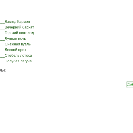
___Взгляд Кармен
___Вечерний бархат
___Горький шоколад
___Лунная ночь
___Снежная вуаль
___Лесной орех
___Стебель лотоса
__ Голубая лагуна
вы: