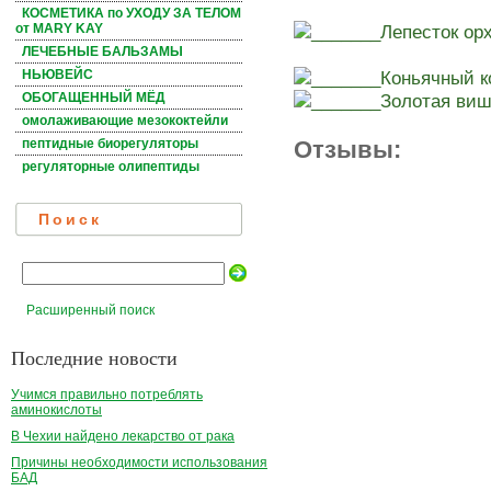
КОСМЕТИКА по УХОДУ ЗА ТЕЛОМ
_______Лепесток ор
от MARY KAY
ЛЕЧЕБНЫЕ БАЛЬЗАМЫ
_______Коньячный к
НЬЮВЕЙС
_______Золотая ви
ОБОГАЩЕННЫЙ МЁД
омолаживающие мезококтейли
Отзывы:
пептидные биорегуляторы
регуляторные олипептиды
Поиск
Расширенный поиск
Последние новости
Учимся правильно потреблять
аминокислоты
В Чехии найдено лекарство от рака
Причины необходимости использования
БАД