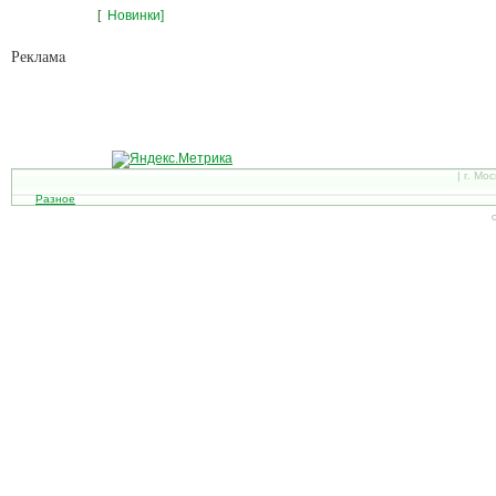
[
Новинки]
Рекламa
| г. Мо
Разное
С