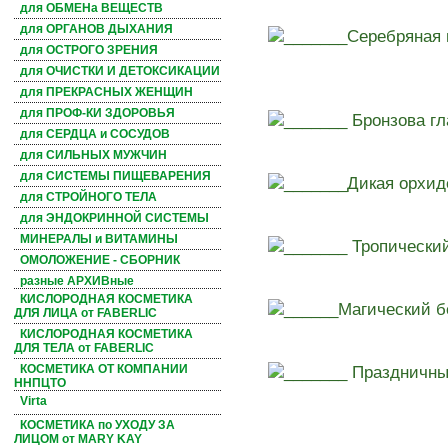
для ОБМЕНа ВЕЩЕСТВ
для ОРГАНОВ ДЫХАНИЯ
_______Серебряная 
для ОСТРОГО ЗРЕНИЯ
для ОЧИСТКИ И ДЕТОКСИКАЦИИ
для ПРЕКРАСНЫХ ЖЕНЩИН
для ПРОФ-КИ ЗДОРОВЬЯ
_______ Бронзова гл
для СЕРДЦА и СОСУДОВ
для СИЛЬНЫХ МУЖЧИН
для СИСТЕМЫ ПИЩЕВАРЕНИЯ
_______Дикая орхид
для СТРОЙНОГО ТЕЛА
для ЭНДОКРИННОЙ СИСТЕМЫ
МИНЕРАЛЫ и ВИТАМИНЫ
_______ Тропически
ОМОЛОЖЕНИЕ - СБОРНИК
разные АРХИВные
КИСЛОРОДНАЯ КОСМЕТИКА
______Магический б
ДЛЯ ЛИЦА от FABERLIC
КИСЛОРОДНАЯ КОСМЕТИКА
ДЛЯ ТЕЛА от FABERLIC
_______ Праздничны
КОСМЕТИКА ОТ КОМПАНИИ
ННПЦТО
Virta
КОСМЕТИКА по УХОДУ ЗА
ЛИЦОМ от MARY KAY