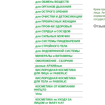
для ОБМЕНа ВЕЩЕСТВ
для ОРГАНОВ ДЫХАНИЯ
Крем пр
для ОСТРОГО ЗРЕНИЯ
лица. А
нормали
для ОЧИСТКИ И ДЕТОКСИКАЦИИ
сосудист
для ПРЕКРАСНЫХ ЖЕНЩИН
Отзы
для ПРОФ-КИ ЗДОРОВЬЯ
для СЕРДЦА и СОСУДОВ
для СИЛЬНЫХ МУЖЧИН
для СИСТЕМЫ ПИЩЕВАРЕНИЯ
для СТРОЙНОГО ТЕЛА
для ЭНДОКРИННОЙ СИСТЕМЫ
МИНЕРАЛЫ и ВИТАМИНЫ
ОМОЛОЖЕНИЕ - СБОРНИК
разные АРХИВные
КИСЛОРОДНАЯ КОСМЕТИКА
ДЛЯ ЛИЦА от FABERLIC
КИСЛОРОДНАЯ КОСМЕТИКА
ДЛЯ ТЕЛА от FABERLIC
КОСМЕТИКА ОТ КОМПАНИИ
ННПЦТО
Virta
КОСМЕТИКА по УХОДУ ЗА
ЛИЦОМ от MARY KAY