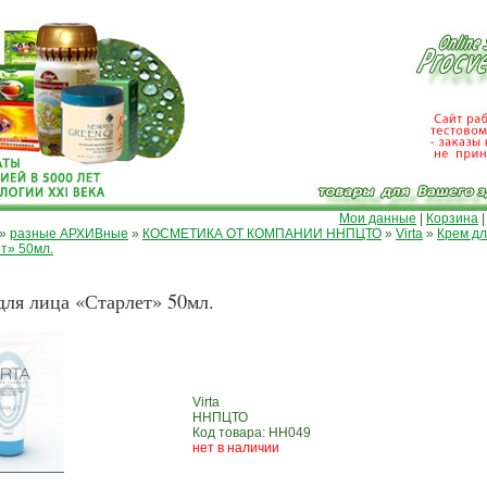
Мои данные
|
Корзина
»
разные АРХИВные
»
КОСМЕТИКА ОТ КОМПАНИИ ННПЦТО
»
Virta
»
Крем дл
т» 50мл.
для лица «Старлет» 50мл.
Virta
ННПЦТО
Код товара: НН049
нет в наличии