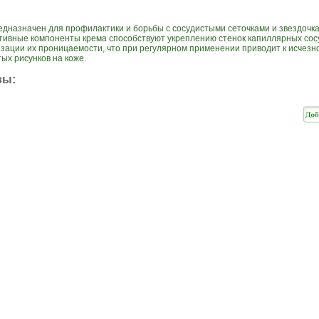
едназначен для профилактики и борьбы с сосудистыми сеточками и звездочк
ктивные компоненты крема способствуют укреплению стенок капиллярных сос
зации их проницаемости, что при регулярном применении приводит к исчез
ых рисунков на коже.
вы: