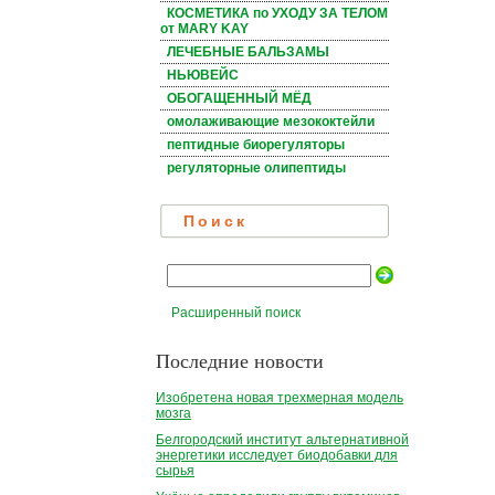
КОСМЕТИКА по УХОДУ ЗА ТЕЛОМ
от MARY KAY
ЛЕЧЕБНЫЕ БАЛЬЗАМЫ
НЬЮВЕЙС
ОБОГАЩЕННЫЙ МЁД
омолаживающие мезококтейли
пептидные биорегуляторы
регуляторные олипептиды
Поиск
Расширенный поиск
Последние новости
Изобретена новая трехмерная модель
мозга
Белгородский институт альтернативной
энергетики исследует биодобавки для
сырья