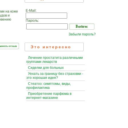
E-Mail:
ами на коже
удов и
новению
Пароль:
Забыли пароль?
Это интересно
Лечение простатита различными
группами лекарств
Сиделки для больных
Уехать за границу без страховки -
это хорошая идея?
Стеатоз: симптомы, виды,
профилактика
Приобретение парфюма в
интернет-магазине