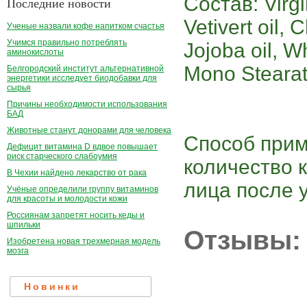
Состав: Virgi
Последние новости
Vetivert oil,
Ученые назвали кофе напитком счастья
Учимся правильно потреблять
Jojoba oil, W
аминокислоты
Mono Stearate
Белгородский институт альтернативной
энергетики исследует биодобавки для
сырья
Причины необходимости использования
БАД
Животные станут донорами для человека
Способ при
Дефицит витамина D вдвое повышает
риск старческого слабоумия
количество 
В Чехии найдено лекарство от рака
лица после 
Учёные определили группу витаминов
для красоты и молодости кожи
Россиянам запретят носить кеды и
шпильки
Отзывы:
Изобретена новая трехмерная модель
мозга
Новинки