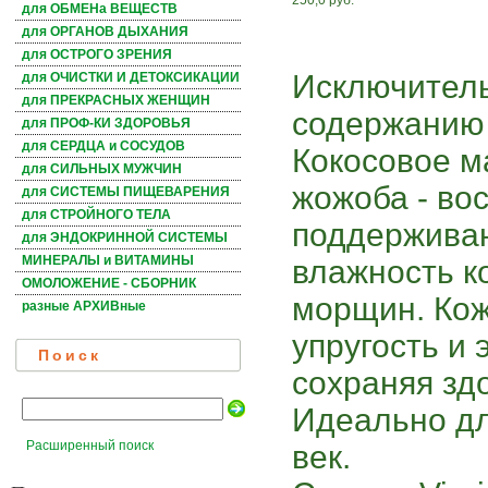
250,0 руб.
для ОБМЕНа ВЕЩЕСТВ
для ОРГАНОВ ДЫХАНИЯ
для ОСТРОГО ЗРЕНИЯ
Исключитель
для ОЧИСТКИ И ДЕТОКСИКАЦИИ
для ПРЕКРАСНЫХ ЖЕНЩИН
содержанию 
для ПРОФ-КИ ЗДОРОВЬЯ
для СЕРДЦА и СОСУДОВ
Кокосовое м
для СИЛЬНЫХ МУЖЧИН
жожоба - во
для СИСТЕМЫ ПИЩЕВАРЕНИЯ
для СТРОЙНОГО ТЕЛА
поддержива
для ЭНДОКРИННОЙ СИСТЕМЫ
МИНЕРАЛЫ и ВИТАМИНЫ
влажность к
ОМОЛОЖЕНИЕ - СБОРНИК
морщин. Кож
разные АРХИВные
упругость и 
Поиск
сохраняя зд
Идеально дл
Расширенный поиск
век.