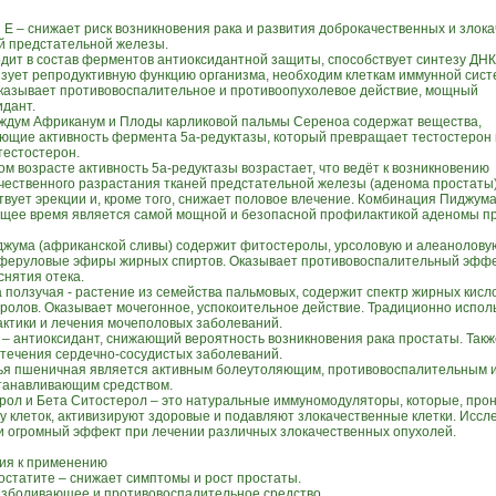
 Е – снижает риск возникновения рака и развития доброкачественных и злок
й предстательной железы.
одит в состав ферментов антиоксидантной защиты, способствует синтезу ДНК
зует репродуктивную функцию организма, необходим клеткам иммунной сист
казывает противовоспалительное и противоопухолевое действие, мощный
идант.
ждум Африканум и Плоды карликовой пальмы Сереноа содержат вещества,
ющие активность фермента 5a-редуктазы, который превращает тестостерон 
тестостерон.
ом возрасте активность 5a-редуктазы возрастает, что ведёт к возникновению
чественного разрастания тканей предстательной железы (аденома простаты)
твует эрекции и, кроме того, снижает половое влечение. Комбинация Пиджум
ящее время является самой мощной и безопасной профилактикой аденомы пр
джума (африканской сливы) содержит фитостеролы, урсоловую и алеанолову
 феруловые эфиры жирных спиртов. Оказывает противовоспалительный эффе
снятия отека.
 ползучая - растение из семейства пальмовых, содержит спектр жирных кисл
ролов. Оказывает мочегонное, успокоительное действие. Традиционно испол
ктики и лечения мочеполовых заболеваний.
 – антиоксидант, снижающий вероятность возникновения рака простаты. Так
 течения сердечно-сосудистых заболеваний.
я пшеничная является активным болеутоляющим, противовоспалительным 
танавливающим средством.
рол и Бета Ситостерол – это натуральные иммуномодуляторы, которые, прон
ру клеток, активизируют здоровые и подавляют злокачественные клетки. Исс
и огромный эффект при лечении различных злокачественных опухолей.
ия к применению
ростатите – снижает симптомы и рост простаты.
безболивающее и противовоспалительное средство.