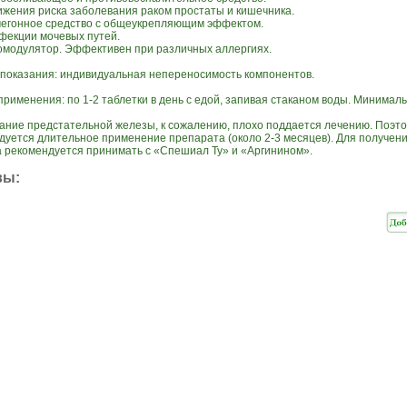
нижения риска заболевания раком простаты и кишечника.
очегонное средство с общеукрепляющим эффектом.
нфекции мочевых путей.
омодулятор. Эффективен при различных аллергиях.
показания: индивидуальная непереносимость компонентов.
рименения: по 1-2 таблетки в день с едой, запивая стаканом воды. Минималь
ание предстательной железы, к сожалению, плохо поддается лечению. Поэт
дуется длительное применение препарата (около 2-3 месяцев). Для получен
 рекомендуется принимать с «Спешиал Ту» и «Аргинином».
вы: