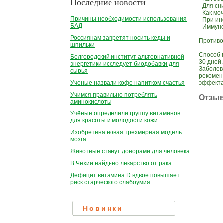
Последние новости
- Для с
- Как м
Причины необходимости использования
- При и
БАД
- Иммун
Россиянам запретят носить кеды и
Противо
шпильки
Способ п
Белгородский институт альтернативной
30 дней.
энергетики исследует биодобавки для
Заболев
сырья
рекомен
эффекта
Ученые назвали кофе напитком счастья
Учимся правильно потреблять
Отзы
аминокислоты
Учёные определили группу витаминов
для красоты и молодости кожи
Изобретена новая трехмерная модель
мозга
Животные станут донорами для человека
В Чехии найдено лекарство от рака
Дефицит витамина D вдвое повышает
риск старческого слабоумия
Новинки