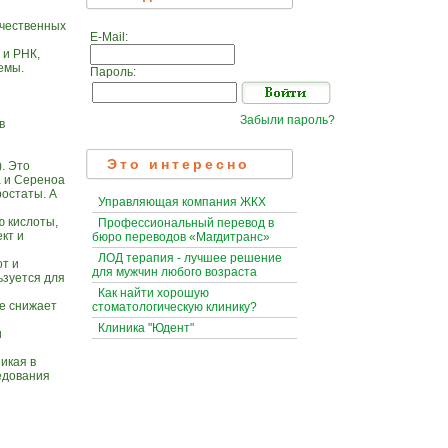
ачественных
E-Mail:
 и РНК,
емы.
Пароль:
Забыли пароль?
в
Это интересно
. Это
а и Сереноа
остаты. А
Управляющая компания ЖКХ
ю кислоты,
Профессиональный перевод в
кт и
бюро переводов «Магдитранс»
ЛОД терапия - лучшее решение
от и
для мужчин любого возраста
ьзуется для
Как найти хорошую
же снижает
стоматологическую клинику?
Клиника "Юдент"
и
икая в
ледования