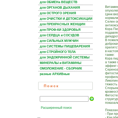
для ОБМЕНа ВЕЩЕСТВ
Витамин
для ОРГАНОВ ДЫХАНИЯ
опухоле
для ОСТРОГО ЗРЕНИЯ
Цинк вх
нормали
для ОЧИСТКИ И ДЕТОКСИКАЦИИ
Селен о
для ПРЕКРАСНЫХ ЖЕНЩИН
антиокс
Кора Пи
для ПРОФ-КИ ЗДОРОВЬЯ
подавля
для СЕРДЦА и СОСУДОВ
дигидро
В пожил
для СИЛЬНЫХ МУЖЧИН
доброка
для СИСТЕМЫ ПИЩЕВАРЕНИЯ
препятс
в насто
для СТРОЙНОГО ТЕЛА
также:
для ЭНДОКРИННОЙ СИСТЕМЫ
Кора пи
а также
МИНЕРАЛЫ и ВИТАМИНЫ
эффект 
ОМОЛОЖЕНИЕ - СБОРНИК
Сереноа
фитости
разные АРХИВные
профила
Ликопин
тяжесть
Поиск
Спорынь
кровеос
Фитосте
структу
показал
Расширенный поиск
Показан
- При п
- Как о