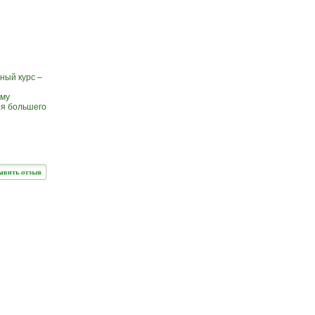
ный курс –
ому
ия большего