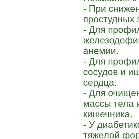
- При сниже
простудных 
- Для профи
железодефиц
анемии.
- Для профи
сосудов и и
сердца.
- Для очище
массы тела 
кишечника.
- У диабетик
тяжелой фор