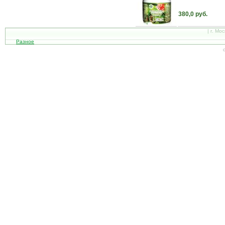
380,0 руб.
| г. Мо
Разное
С