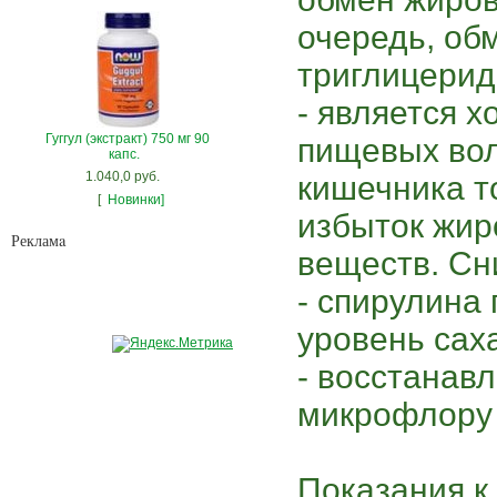
очередь, об
триглицерид
- является 
Гуггул (экстракт) 750 мг 90
пищевых вол
капс.
1.040,0 руб.
кишечника т
[
Новинки]
избыток жир
Рекламa
веществ. Сн
- спирулина
уровень саха
- восстанав
микрофлору 
Показания к