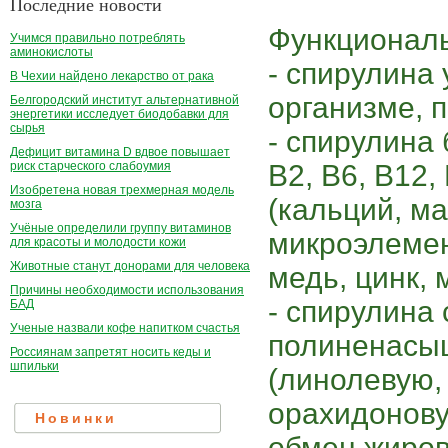
Последние новости
Функциональ
Учимся правильно потреблять
аминокислоты
- спирулина
В Чехии найдено лекарство от рака
организме, 
Белгородский институт альтернативной
энергетики исследует биодобавки для
сырья
- спирулина 
Дефицит витамина D вдвое повышает
B2, B6, В12, 
риск старческого слабоумия
Изобретена новая трехмерная модель
(кальций, ма
мозга
Учёные определили группу витаминов
микроэлемен
для красоты и молодости кожи
Животные станут донорами для человека
медь, цинк, 
Причины необходимости использования
- спирулина
БАД
Ученые назвали кофе напитком счастья
полиненасы
Россиянам запретят носить кеды и
шпильки
(линолевую,
орахидонову
Новинки
обмен жиров