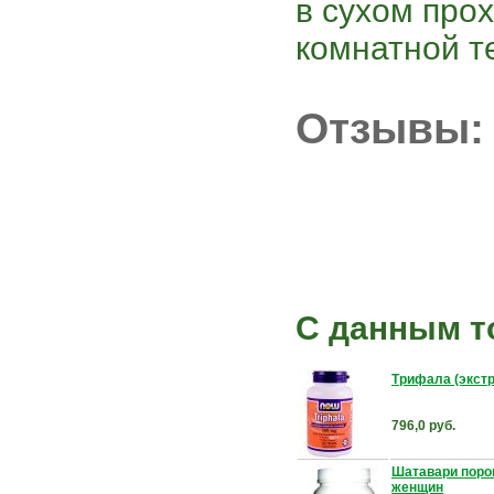
в сухом про
комнатной т
Отзывы:
С данным т
Трифала (экстр
796,0 руб.
Шатавари порош
женщин