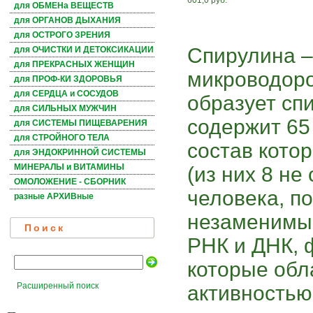
601,0 руб.
для ОБМЕНа ВЕЩЕСТВ
для ОРГАНОВ ДЫХАНИЯ
для ОСТРОГО ЗРЕНИЯ
Спирулина –
для ОЧИСТКИ И ДЕТОКСИКАЦИИ
для ПРЕКРАСНЫХ ЖЕНЩИН
микроводоро
для ПРОФ-КИ ЗДОРОВЬЯ
для СЕРДЦА и СОСУДОВ
образует сп
для СИЛЬНЫХ МУЖЧИН
содержит 65
для СИСТЕМЫ ПИЩЕВАРЕНИЯ
для СТРОЙНОГО ТЕЛА
состав кото
для ЭНДОКРИННОЙ СИСТЕМЫ
МИНЕРАЛЫ и ВИТАМИНЫ
(из них 8 не
ОМОЛОЖЕНИЕ - СБОРНИК
человека, п
разные АРХИВные
незаменимым
Поиск
РНК и ДНК, 
которые обл
Расширенный поиск
активностью