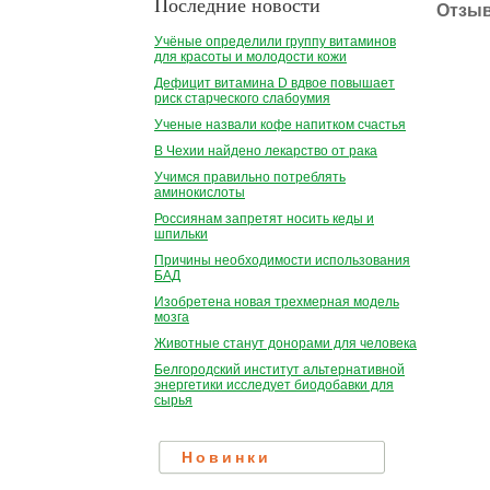
Последние новости
Отзы
Учёные определили группу витаминов
для красоты и молодости кожи
Дефицит витамина D вдвое повышает
риск старческого слабоумия
Ученые назвали кофе напитком счастья
В Чехии найдено лекарство от рака
Учимся правильно потреблять
аминокислоты
Россиянам запретят носить кеды и
шпильки
Причины необходимости использования
БАД
Изобретена новая трехмерная модель
мозга
Животные станут донорами для человека
Белгородский институт альтернативной
энергетики исследует биодобавки для
сырья
Новинки