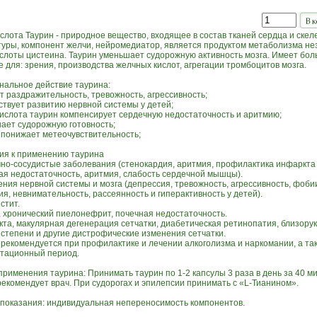
слота Таурин - природное вещество, входящее в состав тканей сердца и скел
туры, компонент желчи, нейромедиатор, является продуктом метаболизма н
слоты цистеина. Таурин уменьшает судорожную активность мозга. Имеет бо
 для: зрения, производства желчных кислот, агрегации тромбоцитов мозга.
нальное действие таурина:
т раздражительность, тревожность, агрессивность;
ствует развитию нервной системы у детей;
кислота таурин компенсирует сердечную недостаточность и аритмию;
шает судорожную готовность;
н понижает метеочувствительность;
ия к применению таурина
чно-сосудистые заболевания (стенокардия, аритмия, профилактика инфаркта 
ая недостаточность, аритмия, слабость сердечной мышцы).
ения нервной системы и мозга (депрессия, тревожность, агрессивность, фоби
я, невнимательность, рассеянность и гиперактивность у детей).
стит.
т, хронический пиелонефрит, почечная недостаточность.
акта, макулярная дегенерация сетчатки, диабетическая ретинопатия, близору
 степени и другие дистрофические изменения сетчатки.
н рекомендуется при профилактике и лечении алкоголизма и наркомании, а та
тационный период.
рименения таурина: Принимать таурин по 1-2 капсулы 3 раза в день за 40 ми
рекомендует врач. При судорогах и эпилепсии принимать с «L-Тианином».
показания: индивидуальная непереносимость компонентов.