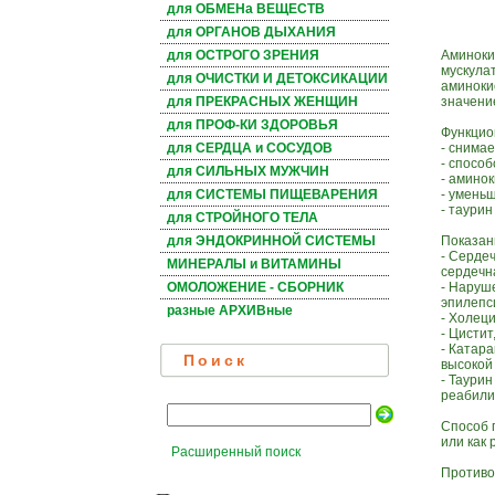
для ОБМЕНа ВЕЩЕСТВ
для ОРГАНОВ ДЫХАНИЯ
Аминоки
для ОСТРОГО ЗРЕНИЯ
мускула
для ОЧИСТКИ И ДЕТОКСИКАЦИИ
аминоки
значение
для ПРЕКРАСНЫХ ЖЕНЩИН
для ПРОФ-КИ ЗДОРОВЬЯ
Функцио
- снимае
для СЕРДЦА и СОСУДОВ
- способ
для СИЛЬНЫХ МУЖЧИН
- амино
- умень
для СИСТЕМЫ ПИЩЕВАРЕНИЯ
- таури
для СТРОЙНОГО ТЕЛА
Показан
для ЭНДОКРИННОЙ СИСТЕМЫ
- Серде
МИНЕРАЛЫ и ВИТАМИНЫ
сердечн
- Наруш
ОМОЛОЖЕНИЕ - СБОРНИК
эпилепси
разные АРХИВные
- Холеци
- Цисти
- Катар
Поиск
высокой
- Таури
реабили
Способ п
или как 
Расширенный поиск
Противо