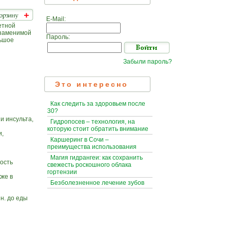
E-Mail:
етной
езаменимой
Пароль:
льшое
Забыли пароль?
Это интересно
Как следить за здоровьем после
30?
и инсульта,
Гидропосев – технология, на
которую стоит обратить внимание
и,
Каршеринг в Сочи –
преимущества использования
Магия гидрангеи: как сохранить
кость
свежесть роскошного облака
гортензии
кже в
Безболезненное лечение зубов
н. до еды