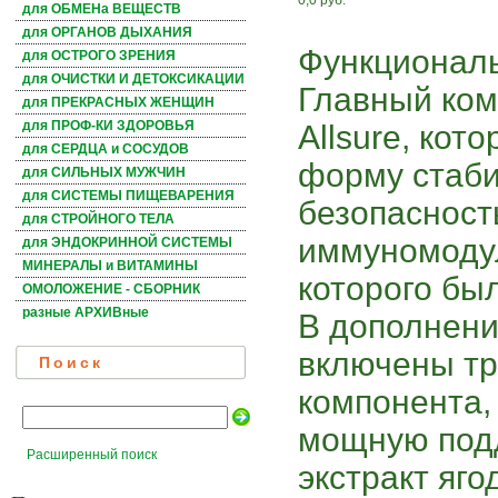
0,0 руб.
для ОБМЕНа ВЕЩЕСТВ
для ОРГАНОВ ДЫХАНИЯ
Функциональ
для ОСТРОГО ЗРЕНИЯ
для ОЧИСТКИ И ДЕТОКСИКАЦИИ
Главный ком
для ПРЕКРАСНЫХ ЖЕНЩИН
для ПРОФ-КИ ЗДОРОВЬЯ
Allsure, ко
для СЕРДЦА и СОСУДОВ
форму стаби
для СИЛЬНЫХ МУЖЧИН
для СИСТЕМЫ ПИЩЕВАРЕНИЯ
безопасност
для СТРОЙНОГО ТЕЛА
иммуномоду
для ЭНДОКРИННОЙ СИСТЕМЫ
МИНЕРАЛЫ и ВИТАМИНЫ
которого бы
ОМОЛОЖЕНИЕ - СБОРНИК
разные АРХИВные
В дополнени
включены тр
Поиск
компонента,
мощную под
Расширенный поиск
экстракт яго