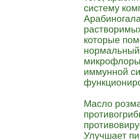
систему ком
Арабиногала
растворимых
которые пом
нормальный
микрофлоры,
иммунной с
функциониро
Масло розм
противогриб
противовиру
Улучшает п