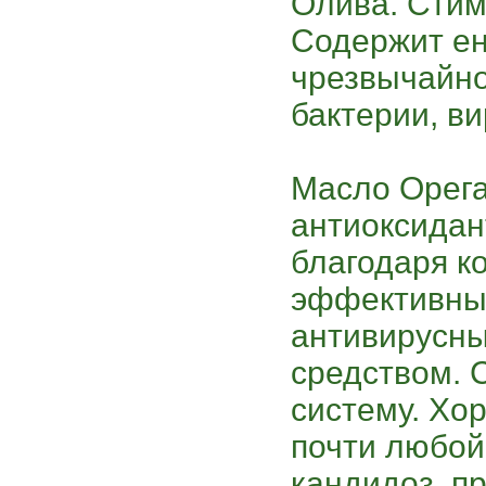
Олива. Стим
Содержит ен
чрезвычайно
бактерии, ви
Масло Орега
антиоксидан
благодаря к
эффективны
антивирусн
средством. 
систему. Хо
почти любой
кандидоз, пр