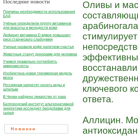
Последние новости
Оливы и ма
Причины необходимости использования
составляющи
БАД
арабиногала
Учёные определили группу витаминов
для красоты и молодости кожи
стимулируе
Дефицит витамина D вдвое повышает
риск старческого слабоумия
непосредстве
Ученые назвали кофе напитком счастья
эффективны
Животные станут донорами для человека
Учимся правильно потреблять
восстанавли
аминокислоты
Изобретена новая трехмерная модель
дружествен
мозга
Россиянам запретят носить кеды и
ключевого к
шпильки
ответа.
В Чехии найдено лекарство от рака
Белгородский институт альтернативной
энергетики исследует биодобавки для
сырья
Аллицин. М
антиоксидан
Новинки