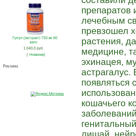
препаратов и
лечебным св
превзошел 
Гуггул (экстракт) 750 мг 90
растения, д
капс.
1.040,0 руб.
медицине, т
[
Новинки]
эхинацея, м
Рекламa
астрагалус. 
появляться 
использован
кошачьего ко
заболеваний,
генитальный
лишай, нейр