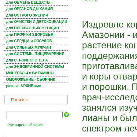
796,0 руб.
для ОБМЕНа ВЕЩЕСТВ
для ОРГАНОВ ДЫХАНИЯ
для ОСТРОГО ЗРЕНИЯ
Издревле ко
для ОЧИСТКИ И ДЕТОКСИКАЦИИ
для ПРЕКРАСНЫХ ЖЕНЩИН
Амазонии - 
для ПРОФ-КИ ЗДОРОВЬЯ
для СЕРДЦА и СОСУДОВ
растение ко
для СИЛЬНЫХ МУЖЧИН
поддержания
для СИСТЕМЫ ПИЩЕВАРЕНИЯ
для СТРОЙНОГО ТЕЛА
приготавлива
для ЭНДОКРИННОЙ СИСТЕМЫ
МИНЕРАЛЫ и ВИТАМИНЫ
и коры отва
ОМОЛОЖЕНИЕ - СБОРНИК
и порошки. П
разные АРХИВные
врач-исслед
Поиск
занялся изу
лианы и бы
Расширенный поиск
спектром ле