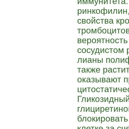
иммунитета.
ринкофилин,
свойства кро
тромбоцитов
вероятность
сосудистом 
лианы полиф
также расти
оказывают п
цитостатиче
Гликозидный
глициретино
блокировать
клетке за сч