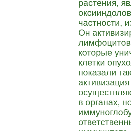
растения, яв
оксииндолов
частности, и
Он активизи
лимфоцитов,
которые ун
клетки опух
показали та
активизация
осуществля
в органах, 
иммуноглобу
ответственн