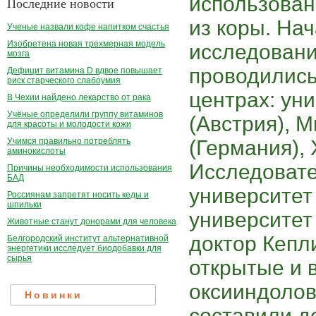
использован
Последние новости
из коры. На
Ученые назвали кофе напитком счастья
Изобретена новая трехмерная модель
исследовани
мозга
проводились
Дефицит витамина D вдвое повышает
риск старческого слабоумия
центрах: ун
В Чехии найдено лекарство от рака
Учёные определили группу витаминов
(Австрия), 
для красоты и молодости кожи
(Германия),
Учимся правильно потреблять
аминокислоты
Исследовате
Причины необходимости использования
БАД
университет
Россиянам запретят носить кеды и
шпильки
университет 
Животные станут донорами для человека
доктор Кепл
Белгородский институт альтернативной
энергетики исследует биодобавки для
сырья
открытые и 
оксииндолов
Новинки
составили д