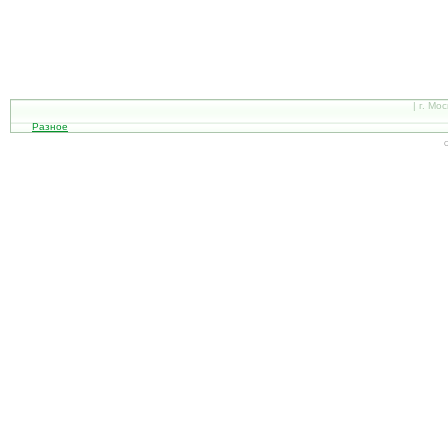
| г. Мо
Разное
С