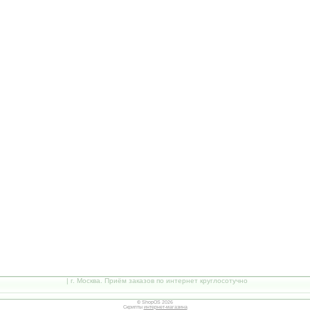
| г. Москва. Приём заказов по интернет круглосотучно
© ShopOS 2026
Скрипты
интернет-магазина