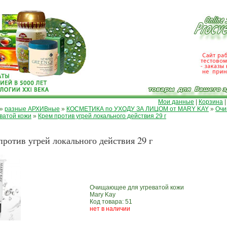
Мои данные
|
Корзина
»
разные АРХИВные
»
КОСМЕТИКА по УХОДУ ЗА ЛИЦОМ от MARY KAY
»
Оч
еватой кожи
»
Крем против угрей локального действия 29 г
против угрей локального действия 29 г
Очищающее для угреватой кожи
Mary Kay
Код товара: 51
нет в наличии