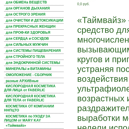
для ОБМЕНа ВЕЩЕСТВ
0,0 руб.
для ОРГАНОВ ДЫХАНИЯ
для ОСТРОГО ЗРЕНИЯ
«Таймвайз»
для ОЧИСТКИ И ДЕТОКСИКАЦИИ
для ПРЕКРАСНЫХ ЖЕНЩИН
средство для
для ПРОФ-КИ ЗДОРОВЬЯ
многочисле
для СЕРДЦА и СОСУДОВ
для СИЛЬНЫХ МУЖЧИН
вызывающим
для СИСТЕМЫ ПИЩЕВАРЕНИЯ
кругов и при
для СТРОЙНОГО ТЕЛА
для ЭНДОКРИННОЙ СИСТЕМЫ
устраняя по
МИНЕРАЛЫ и ВИТАМИНЫ
ОМОЛОЖЕНИЕ - СБОРНИК
воздействия
разные АРХИВные
ультрафиоле
КИСЛОРОДНАЯ КОСМЕТИКА
ДЛЯ ЛИЦА от FABERLIC
возрастных 
КИСЛОРОДНАЯ КОСМЕТИКА
ДЛЯ ТЕЛА от FABERLIC
раздражител
КОСМЕТИКА ОТ КОМПАНИИ
ННПЦТО
выработки м
КОСМЕТИКА по УХОДУ ЗА
ЛИЦОМ от MARY KAY
недели испо
«Таймвайз»