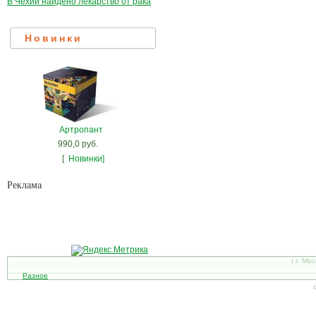
В Чехии найдено лекарство от рака
Новинки
Артропант
990,0 руб.
[
Новинки]
Рекламa
| г. Мо
Разное
С