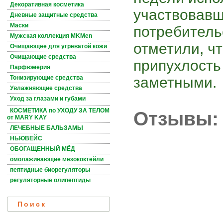
Декоративная косметика
участвовавш
Дневные защитные средства
Маски
потребитель
Мужская коллекция MKMen
отметили, чт
Очищающее для угреватой кожи
Очищающие средства
припухлость
Парфюмерия
заметными.
Тонизирующие средства
Увлажняющие средства
Уход за глазами и губами
КОСМЕТИКА по УХОДУ ЗА ТЕЛОМ
Отзывы:
от MARY KAY
ЛЕЧЕБНЫЕ БАЛЬЗАМЫ
НЬЮВЕЙС
ОБОГАЩЕННЫЙ МЁД
омолаживающие мезококтейли
пептидные биорегуляторы
регуляторные олипептиды
Поиск