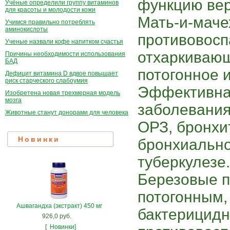
функцию вер
Учёные определили группу витаминов
для красоты и молодости кожи
Мать-и-маче
Учимся правильно потреблять
аминокислоты
противовосп
Ученые назвали кофе напитком счастья
отхаркивающ
Причины необходимости использования
БАД
потогонное 
Дефицит витамина D вдвое повышает
риск старческого слабоумия
Эффективна 
Изобретена новая трехмерная модель
мозга
заболевания
Животные станут донорами для человека
ОРЗ, бронхи
Новинки
бронхиально
туберкулезе.
Березовые п
потогонным,
Ашвагандха (экстракт) 450 мг
бактерицидн
926,0 руб.
[
Новинки]