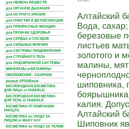
0,0 руб.
для ОБМЕНа ВЕЩЕСТВ
для ОРГАНОВ ДЫХАНИЯ
Алтайский б
для ОСТРОГО ЗРЕНИЯ
для ОЧИСТКИ И ДЕТОКСИКАЦИИ
Вода, сахар;
для ПРЕКРАСНЫХ ЖЕНЩИН
для ПРОФ-КИ ЗДОРОВЬЯ
березовые по
для СЕРДЦА и СОСУДОВ
листьев мат
для СИЛЬНЫХ МУЖЧИН
для СИСТЕМЫ ПИЩЕВАРЕНИЯ
золотого и м
для СТРОЙНОГО ТЕЛА
малины, мят
для ЭНДОКРИННОЙ СИСТЕМЫ
МИНЕРАЛЫ и ВИТАМИНЫ
черноплодно
ОМОЛОЖЕНИЕ - СБОРНИК
разные АРХИВные
шиповника, 
КИСЛОРОДНАЯ КОСМЕТИКА
ДЛЯ ЛИЦА от FABERLIC
боярышника,
КИСЛОРОДНАЯ КОСМЕТИКА
ДЛЯ ТЕЛА от FABERLIC
калия. Допу
КОСМЕТИКА ОТ КОМПАНИИ
ННПЦТО
Алтайский б
КОСМЕТИКА по УХОДУ ЗА
ЛИЦОМ от MARY KAY
Шиповник яв
КОСМЕТИКА по УХОДУ ЗА ТЕЛОМ