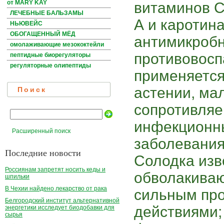
от MARY KAY
витаминов С,
ЛЕЧЕБНЫЕ БАЛЬЗАМЫ
А и каротин
НЬЮВЕЙС
ОБОГАЩЕННЫЙ МЁД
антимикроб
омолаживающие мезококтейли
противовосп
пептидные биорегуляторы
регуляторные олипептиды
применяется
астении, ма
Поиск
сопротивляе
инфекционн
Расширенный поиск
заболевания
Последние новости
Солодка изв
Россиянам запретят носить кеды и
обволакива
шпильки
В Чехии найдено лекарство от рака
сильным пр
Белгородский институт альтернативной
действиями;
энергетики исследует биодобавки для
сырья