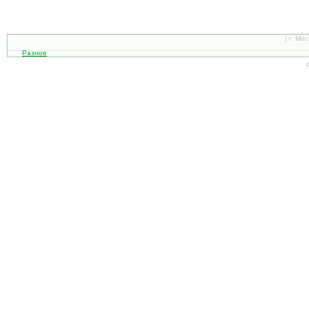
| г. Мо
Разное
С