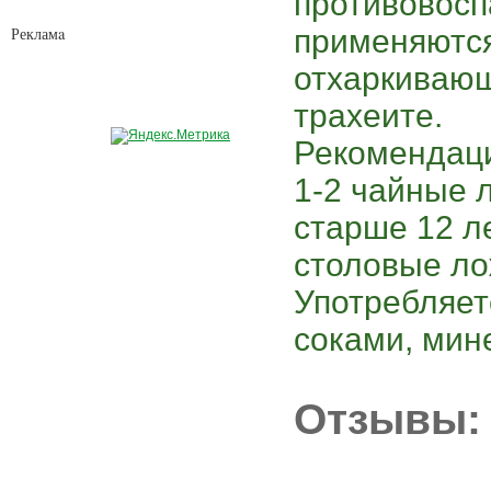
противовосп
Рекламa
применяются
отхаркивающ
трахеите.
Рекомендаци
1-2 чайные л
старше 12 л
столовые лож
Употребляетс
соками, мин
Отзывы: