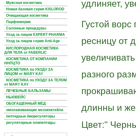
удлиняет, у
Мужская косметика
Новая базовая серия KISLOROD
Очищающая косметика
Густой ворс 
Парфюмерия
Салонные процедуры
Уход за лицом EXPERT PHARMA
ресницу от 
Уход за лицом серия Anti-Age
КИСЛОРОДНАЯ КОСМЕТИКА
ДЛЯ ТЕЛА от FABERLIC
увеличивать
КОСМЕТИКА ОТ КОМПАНИИ
ННПЦТО
КОСМЕТИКА по УХОДУ ЗА
разного раз
ЛИЦОМ от MARY KAY
КОСМЕТИКА по УХОДУ ЗА ТЕЛОМ
от MARY KAY
прокрашиваю
ЛЕЧЕБНЫЕ БАЛЬЗАМЫ
НЬЮВЕЙС
ОБОГАЩЕННЫЙ МЁД
длинны и же
омолаживающие мезококтейли
пептидные биорегуляторы
Цвет:" Черн
регуляторные олипептиды