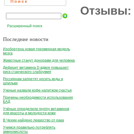
Поиск
Отзывы:
Расширенный поиск
Последние новости
Изобретена новая трехмерная модель
мозга
Животные станут донорами для человека
Дефицит витамина D вдвое повышает
риск старческого слабоумия
Россиянам запретят носить кеды и
шпильки
Ученые назвали кофе напитком счастья
Причины необходимости использования
БАД
Учёные определили группу витаминов
для красоты и молодости кожи
В Чехии найдено лекарство от рака
Учимся правильно потреблять
аминокислоты